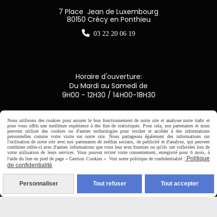
7 Place Jean de Luxembourg
80150 Crécy en Ponthieu

03 22 20 06 19
Horaire d'ouverture:
Du Mardi au Samedi de
9H00 - 12H30 / 14H00-18H30

Nous utilisons des cookies pour assurer le bon fonctionnement de notre site et analyser notre trafic et
pour vous offrir une meilleure expérience à des fins de statistiques. Pour cela, nos partenaires et nous
peuvent utiliser des cookies ou d'autres technologies pour stocker et accéder à des informations
personnelles comme votre visite sur notre site. Nous partageons également des informations sur
Paiement sécurisé
l'utilisation de notre site avec nos partenaires de médias sociaux, de publicité et d'analyse, qui peuvent
combiner celles-ci avec d'autres informations que vous leur avez fournies ou qu'ils ont collectées lors de
votre utilisation de leurs services. Vous pouvez retirer votre consentement, enregistré pour 6 mois, à
CB Crédit Agricole
Politique
l'aide du lien en pied de page « Gestion Cookies ». Voir notre politique de confidentialité :
de confidentialité
Virement bancaire
Personnaliser
Tout refuser
Tout accepter
PAYPAL (4x sans frais)