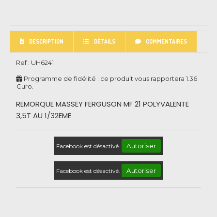
DESCRIPTION
DÉTAILS
COMMENTAIRES
Ref :
UH6241
Programme de fidélité : ce produit vous rapportera
1.36
€uro.
REMORQUE MASSEY FERGUSON MF 21 POLYVALENTE
3,5T AU 1/32EME
Autoriser
Facebook est désactivé.
Autoriser
Facebook est désactivé.