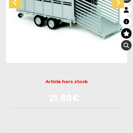
Article hors stock
21,80
€