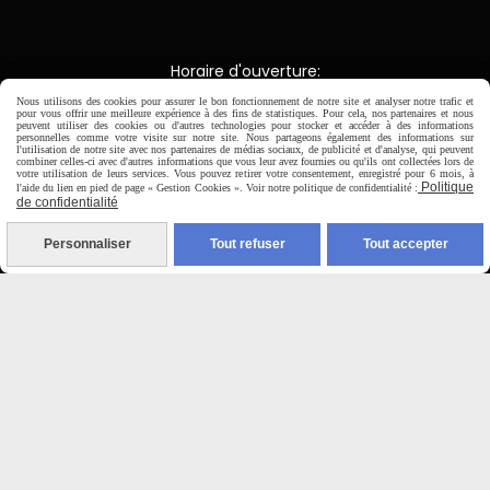
Horaire d'ouverture:
Du Mardi au Samedi de
Nous utilisons des cookies pour assurer le bon fonctionnement de notre site et analyser notre trafic et
9H00 - 12H30 / 14H00-18H30
pour vous offrir une meilleure expérience à des fins de statistiques. Pour cela, nos partenaires et nous
peuvent utiliser des cookies ou d'autres technologies pour stocker et accéder à des informations
personnelles comme votre visite sur notre site. Nous partageons également des informations sur
l'utilisation de notre site avec nos partenaires de médias sociaux, de publicité et d'analyse, qui peuvent

combiner celles-ci avec d'autres informations que vous leur avez fournies ou qu'ils ont collectées lors de
votre utilisation de leurs services. Vous pouvez retirer votre consentement, enregistré pour 6 mois, à
Politique
l'aide du lien en pied de page « Gestion Cookies ». Voir notre politique de confidentialité :
de confidentialité
Paiement sécurisé
Personnaliser
Tout refuser
Tout accepter
CB Crédit Agricole
Virement bancaire
PAYPAL (4x sans frais)

Expédition sous 48h
jours ouvrés