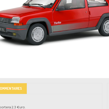
COMMENTAIRES
pportera
2.3
€uro.