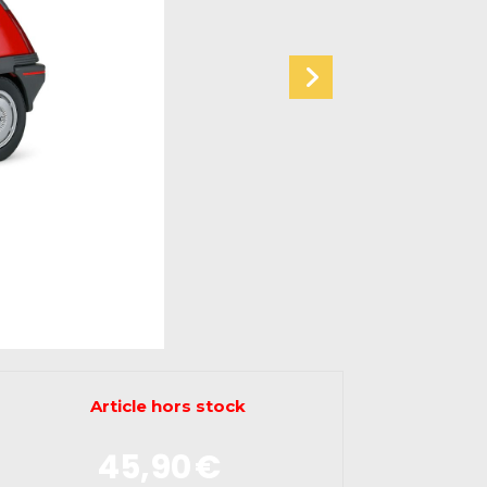
Article hors stock
45,90
€