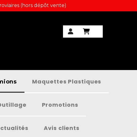
roviaires (hors dépôt vente)
Maquettes Plastiques
amions
Outillage
Promotions
ctualités
Avis clients