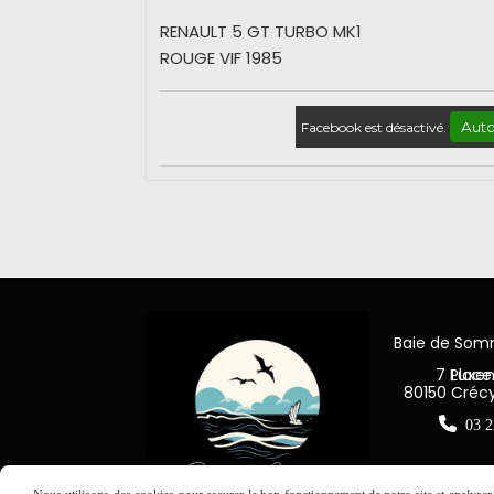
RENAULT 5 GT TURBO MK1
ROUGE VIF 1985
Auto
Facebook est désactivé.
Baie de So
7 Place Jea
80150 Créc

03 2