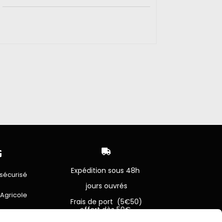


Expédition sous 48h
sécurisé
jours ouvrés
 Agricole
Frais de port (5€50)
offert dès 50€
bancaire
Sauf pour les produits en