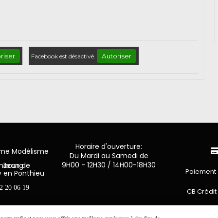
riser
Autoriser
Facebook est désactivé.
Horaire d'ouverture:
mme Modélisme
Du Mardi au Samedi de
9H00 - 12H30 / 14H00-18H30
n de Luxembourg
Paiement 
y en Ponthieu
2 20 06 19
CB Crédit
Virement 