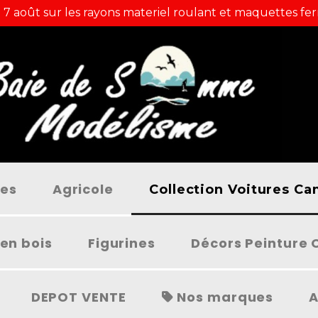
 7 août sur les rayons materiel roulant et maquettes fer
ées
Agricole
Collection Voitures C
en bois
Figurines
Décors Peinture 
DEPOT VENTE
Nos marques
A