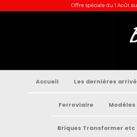
Panneau de gestion des cookies
Offre spéciale du 1 Août au
Accueil
Les dernières arriv
Ferroviaire
Modèles 
Briques Transformer etc