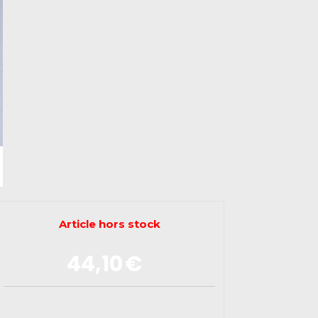
Article hors stock
44,10
€