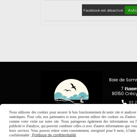
Auto
Facebook est désactivé.
Baie de So
7 Place Jea
80150 Créc

03 2
Nous utilisons des cookies pour assurer le bon fonctionnement de notre site et analyser n
statistiques. Pour cela, nos partenaires et nous peuvent utiliser des cookies ou d'autre
comme votre visite sur notre site. Nous partageons également des informations sur l'u
publicité et d'analyse, qui peuvent combiner celles-ci avec d'autres informations que vous 
leurs services. Vous pouvez retirer votre consentement, enregistré pour 6 mois, à l'aid
confidentialité :
Politique de confidentialité