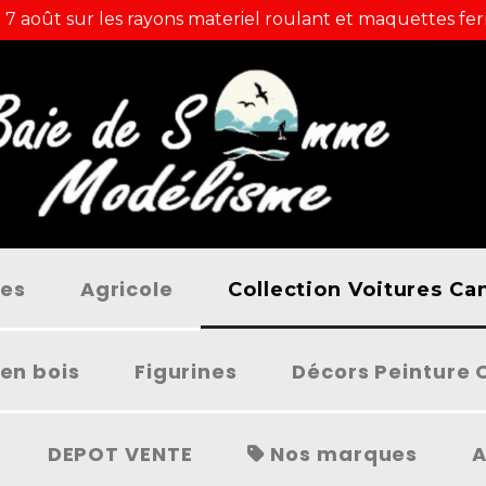
 7 août sur les rayons materiel roulant et maquettes fer
ées
Agricole
Collection Voitures C
en bois
Figurines
Décors Peinture 
DEPOT VENTE
Nos marques
A