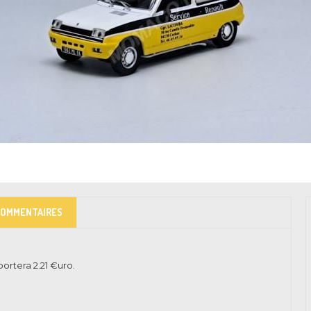
COMMENTAIRES
pportera
2.21
€uro.