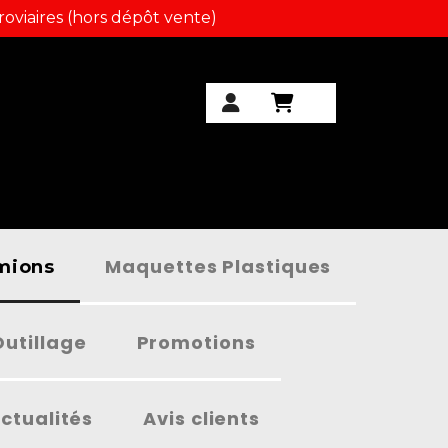
roviaires (hors dépôt vente)
Maquettes Plastiques
amions
Outillage
Promotions
ctualités
Avis clients