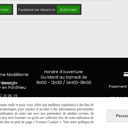
riser
Autoriser
Facebook est désactivé.
Horaire d'ouverture:
mme Modélisme
Du Mardi au Samedi de
9H00 - 12H30 / 14H00-18H30
n de Luxembourg
Paiement 
y en Ponthieu
2 20 06 19
CB Crédit
otre trafic et pour vous offrir une meilleure expérience à des fins de
s technologies pour stocker et accéder à des informations personnelles
Virement 
tilisation de notre site avec nos partenaires de médias sociaux, de
Perso
leur avez fournies ou qu'ils ont collectées lors de votre utilisation de
PAYPAL (4x 
e du lien en pied de page « Gestion Cookies ». Voir notre politique de