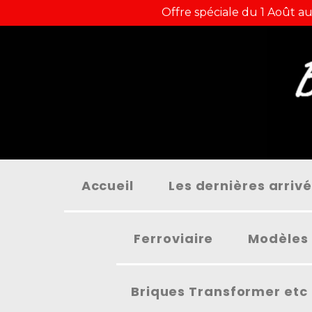
Panneau de gestion des cookies
Offre spéciale du 1 Août au
Accueil
Les dernières arriv
Ferroviaire
Modèles 
Briques Transformer etc