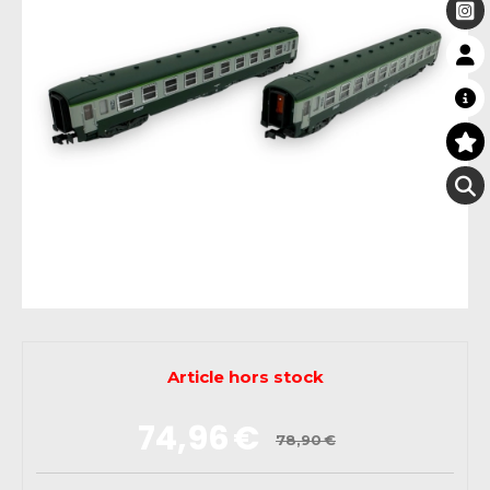
Article hors stock
74,96
€
78,90
€