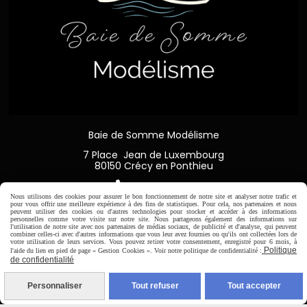
Baie de Somme Modélisme
7 Place Jean de Luxembourg
80150 Crécy en Ponthieu

03 22 20 06 19
Nous utilisons des cookies pour assurer le bon fonctionnement de notre site et analyser notre trafic et
pour vous offrir une meilleure expérience à des fins de statistiques. Pour cela, nos partenaires et nous
peuvent utiliser des cookies ou d'autres technologies pour stocker et accéder à des informations
personnelles comme votre visite sur notre site. Nous partageons également des informations sur
l'utilisation de notre site avec nos partenaires de médias sociaux, de publicité et d'analyse, qui peuvent
combiner celles-ci avec d'autres informations que vous leur avez fournies ou qu'ils ont collectées lors de
votre utilisation de leurs services. Vous pouvez retirer votre consentement, enregistré pour 6 mois, à
Horaire d'ouverture:
Politique
l'aide du lien en pied de page « Gestion Cookies ». Voir notre politique de confidentialité :
Du Mardi au Samedi de
de confidentialité
9H00 - 12H30 / 14H00-18H30
Personnaliser
Tout refuser
Tout accepter
