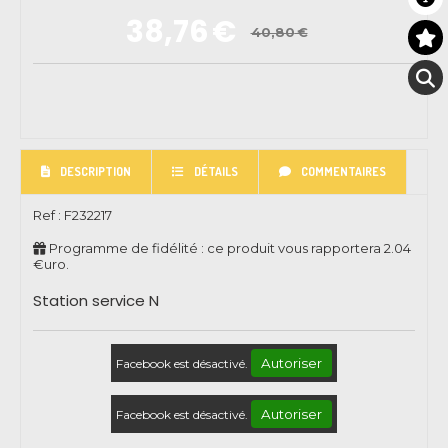
38,76
€
40,80
€
DESCRIPTION
DÉTAILS
COMMENTAIRES
Ref :
F232217
Programme de fidélité : ce produit vous rapportera
2.04
€uro.
Station service N
Autoriser
Facebook est désactivé.
Autoriser
Facebook est désactivé.