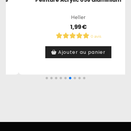
satine
Heller
1,99
€
0 avis
Article hors stock