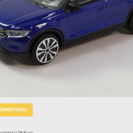
COMMENTAIRES
pportera
0.28
€uro.