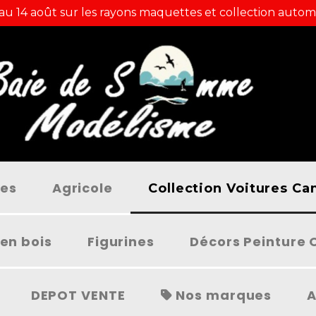
 au 14 août sur les rayons maquettes et collection autom
ées
Agricole
Collection Voitures C
en bois
Figurines
Décors Peinture 
DEPOT VENTE
Nos marques
A