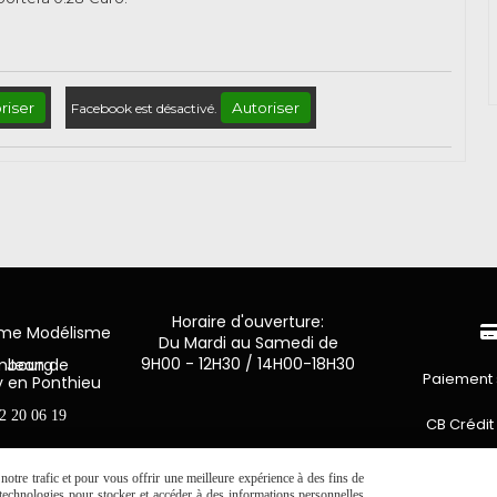
riser
Autoriser
Facebook est désactivé.
Horaire d'ouverture:
mme Modélisme
Du Mardi au Samedi de
9H00 - 12H30 / 14H00-18H30
n de Luxembourg
Paiement 
y en Ponthieu
2 20 06 19
CB Crédit
Virement 
otre trafic et pour vous offrir une meilleure expérience à des fins de
s technologies pour stocker et accéder à des informations personnelles