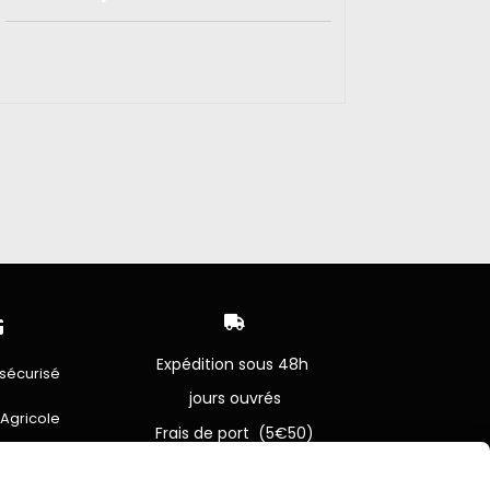


Expédition sous 48h
sécurisé
jours ouvrés
 Agricole
Frais de port (5€50)
offert dès 50€
bancaire
Sauf pour les produits en
Dépot vente des frais de