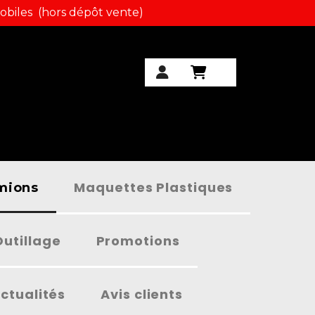
obiles (hors dépôt vente)
Maquettes Plastiques
amions
Outillage
Promotions
ctualités
Avis clients