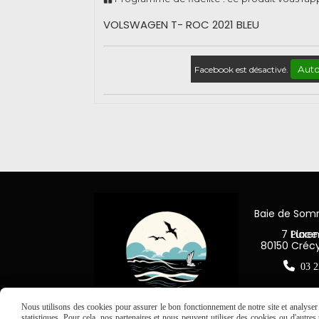
VOLSWAGEN T- ROC 2021 BLEU
Auto
Facebook est désactivé.
Baie de So
7 Place Jea
80150 Créc

03 2
Nous utilisons des cookies pour assurer le bon fonctionnement de notre site et analyser n
statistiques. Pour cela, nos partenaires et nous peuvent utiliser des cookies ou d'autre