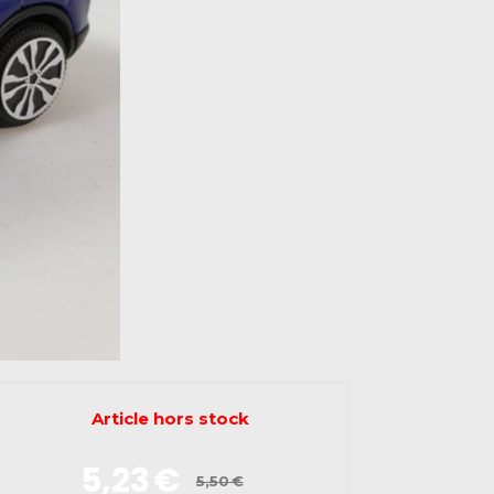
Article hors stock
5,23
€
5,50
€