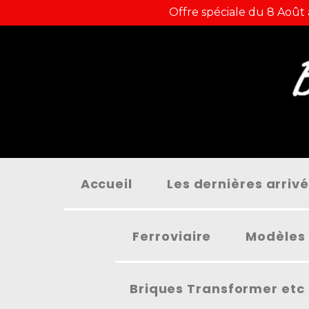
Panneau de gestion des cookies
Offre spéciale du 8 Août
Accueil
Les dernières arriv
Ferroviaire
Modèles 
Briques Transformer etc