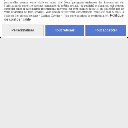
personnelles comme votre visite sur notre site. Nous partageons également des informations sur
Du Mardi au Samedi de
l'utilisation de notre site avec nos partenaires de médias sociaux, de publicité et d'analyse, qui peuvent
9H00 - 12H30 / 14H00-18H30
combiner celles-ci avec d'autres informations que vous leur avez fournies ou qu'ils ont collectées lors de
votre utilisation de leurs services. Vous pouvez retirer votre consentement, enregistré pour 6 mois, à
Politique
l'aide du lien en pied de page « Gestion Cookies ». Voir notre politique de confidentialité :
de confidentialité

Personnaliser
Tout refuser
Tout accepter
Paiement sécurisé
CB Crédit Agricole
Virement bancaire
PAYPAL (4x sans frais)

Expédition sous 48h
jours ouvrés
Frais de port (5€50)
offert dès 50€
Sauf pour les produits en
Dépot vente des frais de