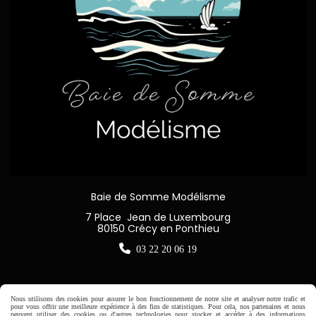
Baie de Somme Modélisme
7 Place Jean de Luxembourg
80150 Crécy en Ponthieu

03 22 20 06 19
Nous utilisons des cookies pour assurer le bon fonctionnement de notre site et analyser notre trafic et
pour vous offrir une meilleure expérience à des fins de statistiques. Pour cela, nos partenaires et nous
Horaire d'ouverture:
peuvent utiliser des cookies ou d'autres technologies pour stocker et accéder à des informations