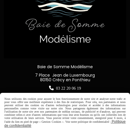
Baie de Somme Modélisme
7 Place Jean de Luxembourg
80150 Crécy en Ponthieu

03 22 20 06 19
Nous utilisons des cookies pour assurer le bon fonctionnement de notre site et analyser notre trafic et
pour vous offrir une meilleure expérience à des fins de statistiques. Pour cela, nos partenaires et nous
peuvent utiliser des cookies ou d'autres technologies pour stocker et accéder à des informations
personnelles comme votre visite sur notre site. Nous partageons également des informations sur
l'utilisation de notre site avec nos partenaires de médias sociaux, de publicité et d'analyse, qui peuvent
Horaire d'ouverture:
combiner celles-ci avec d'autres informations que vous leur avez fournies ou qu'ils ont collectées lors de
votre utilisation de leurs services. Vous pouvez retirer votre consentement, enregistré pour 6 mois, à
Du Mardi au Samedi de
Politique
l'aide du lien en pied de page « Gestion Cookies ». Voir notre politique de confidentialité :
9H00 - 12H30 / 14H00-18H30
de confidentialité