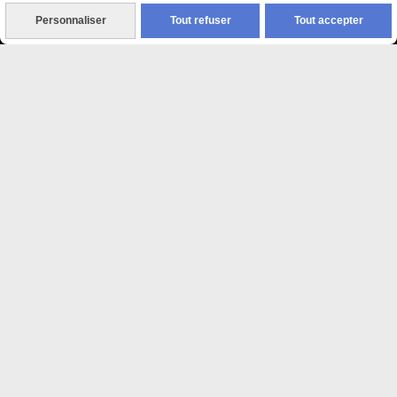
Personnaliser
Tout refuser
Tout accepter

Paiement sécurisé
CB Crédit Agricole
Virement bancaire
PAYPAL (4x sans frais)

Expédition sous 48h
jours ouvrés
Frais de port (5€50)
offert dès 50€
Sauf pour les produits en
Dépot vente des frais de
7€50 sont facturés quelques
soit le montant.