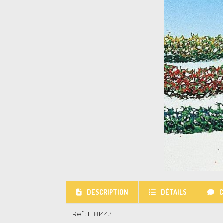
DESCRIPTION
DÉTAILS
Ref :
F181443