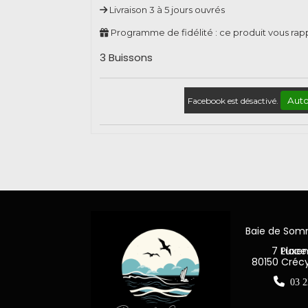
Livraison 3 à 5 jours ouvrés
Programme de fidélité : ce produit vous ra
3 Buissons
Auto
Facebook est désactivé.
Baie de So
7 Place Jea
80150 Créc

03 2