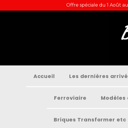
Panneau de gestion des cookies
Offre spéciale du 1 Août au
Accueil
Les dernières arriv
Ferroviaire
Modèles 
Briques Transformer etc