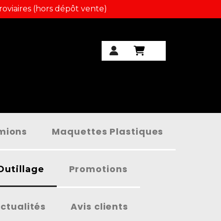
roviaires (hors dépôt vente)
amions
Maquettes Plastiques
Promotions
Outillage
ctualités
Avis clients