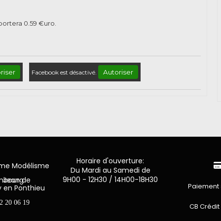
pportera
0.59
€uro.
riser
Autoriser
Facebook est désactivé.
Horaire d'ouverture:
mme Modélisme
Du Mardi au Samedi de
9H00 - 12H30 / 14H00-18H30
n de Luxembourg
Paiement 
y en Ponthieu
2 20 06 19
CB Crédit