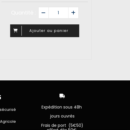
Quantité :
Ajouter au panier


Expédition sous 48h
sécurisé
jours ouvrés
 Agricole
Frais de port (5€50)
offert dès 50€