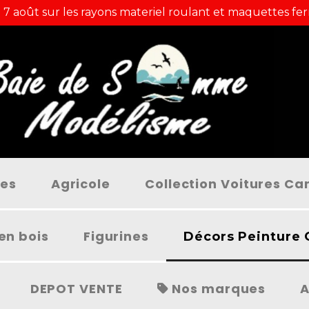
 7 août sur les rayons materiel roulant et maquettes fer
ées
Agricole
Collection Voitures C
en bois
Figurines
Décors Peinture 
DEPOT VENTE
Nos marques
A