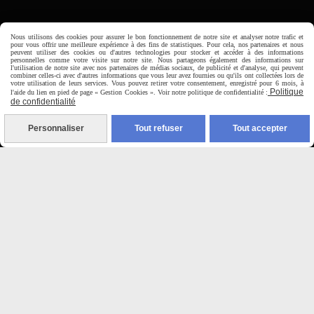
Horaire d'ouverture:
Nous utilisons des cookies pour assurer le bon fonctionnement de notre site et analyser notre trafic et
Du Mardi au Samedi de
pour vous offrir une meilleure expérience à des fins de statistiques. Pour cela, nos partenaires et nous
9H00 - 12H30 / 14H00-18H30
peuvent utiliser des cookies ou d'autres technologies pour stocker et accéder à des informations
personnelles comme votre visite sur notre site. Nous partageons également des informations sur
l'utilisation de notre site avec nos partenaires de médias sociaux, de publicité et d'analyse, qui peuvent
combiner celles-ci avec d'autres informations que vous leur avez fournies ou qu'ils ont collectées lors de
votre utilisation de leurs services. Vous pouvez retirer votre consentement, enregistré pour 6 mois, à

Politique
l'aide du lien en pied de page « Gestion Cookies ». Voir notre politique de confidentialité :
de confidentialité
Paiement sécurisé
Personnaliser
Tout refuser
Tout accepter
CB Crédit Agricole
Virement bancaire
PAYPAL (4x sans frais)

Expédition sous 48h
jours ouvrés
Frais de port (5€50)