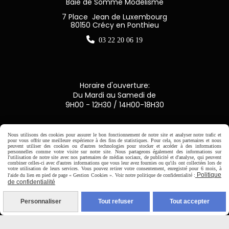
Baie de Somme Modélisme
7 Place Jean de Luxembourg
80150 Crécy en Ponthieu

03 22 20 06 19
Horaire d'ouverture:
Du Mardi au Samedi de
9H00 - 12H30 / 14H00-18H30

Nous utilisons des cookies pour assurer le bon fonctionnement de notre site et analyser notre trafic et
pour vous offrir une meilleure expérience à des fins de statistiques. Pour cela, nos partenaires et nous
peuvent utiliser des cookies ou d'autres technologies pour stocker et accéder à des informations
Paiement sécurisé
personnelles comme votre visite sur notre site. Nous partageons également des informations sur
l'utilisation de notre site avec nos partenaires de médias sociaux, de publicité et d'analyse, qui peuvent
combiner celles-ci avec d'autres informations que vous leur avez fournies ou qu'ils ont collectées lors de
votre utilisation de leurs services. Vous pouvez retirer votre consentement, enregistré pour 6 mois, à
CB Crédit Agricole
Politique
l'aide du lien en pied de page « Gestion Cookies ». Voir notre politique de confidentialité :
de confidentialité
Virement bancaire
Personnaliser
Tout refuser
Tout accepter
PAYPAL (4x sans frais)