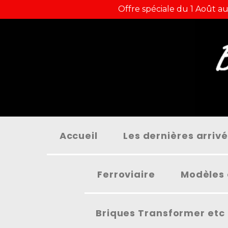
Panneau de gestion des cookies
Offre spéciale du 1 Août au
Accueil
Les dernières arriv
Ferroviaire
Modèles 
Briques Transformer etc