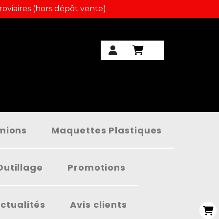
roviaires (hors dépôt vente)
amions
Maquettes Plastiques
Outillage
Promotions
ctualités
Avis clients