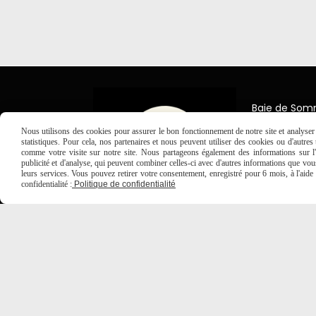
Baie de So
7 Place Jea
Nous utilisons des cookies pour assurer le bon fonctionnement de notre site et analyser n
80150 Créc
statistiques. Pour cela, nos partenaires et nous peuvent utiliser des cookies ou d'autre
comme votre visite sur notre site. Nous partageons également des informations sur l'u

03 2
publicité et d'analyse, qui peuvent combiner celles-ci avec d'autres informations que vous 
leurs services. Vous pouvez retirer votre consentement, enregistré pour 6 mois, à l'aid
confidentialité :
Politique de confidentialité
MENTIONS LÉGALES
CONDITIONS GÉNÉRALES DE VE