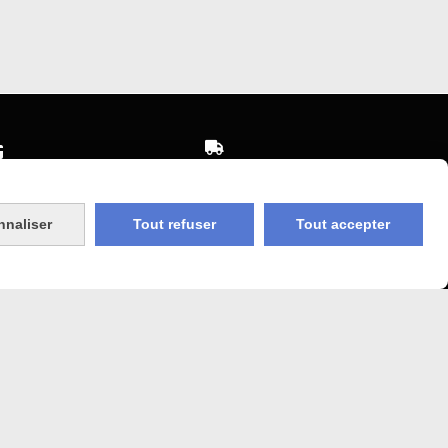


Expédition sous 48h
sécurisé
jours ouvrés
nnaliser
Tout refuser
Tout accepter
 Agricole
Frais de port (5€50)
offert dès 50€
bancaire
Sauf pour les produits en
Dépot vente des frais de
7€50 sont facturés quelques
sans frais)
soit le montant.
COOKIES
MON COMPTE
SITE CRÉÉ AVEC CMONSITE