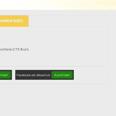
COMMENTAIRES
pportera
0.73
€uro.
riser
Autoriser
Facebook est désactivé.