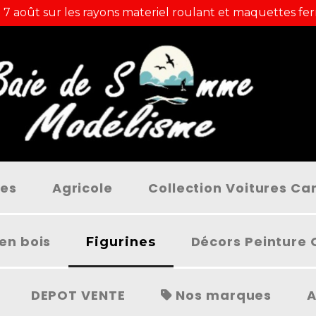
 7 août sur les rayons materiel roulant et maquettes fer
ées
Agricole
Collection Voitures C
en bois
Décors Peinture 
Figurines
DEPOT VENTE
Nos marques
A