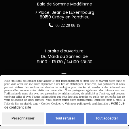
Baie de Somme Modélisme
7 Place Jean de Luxembourg
80150 Crécy en Ponthieu

03 22 20 06 19
Horaire d'ouverture:
Du Mardi au Samedi de
9H00 - 12H30 / 14H00-18H30

Nous utilisons des cookies pour assurer le bon fonctionnement de notre site et analyser notre trafic et
pour vous offrir une meilleure expérience à des fins de statistiques. Pour cela, nos partenaires et nous
Paiement sécurisé
peuvent utiliser des cookies ou d'autres technologies pour stocker et accéder à des informations
personnelles comme votre visite sur notre site. Nous partageons également des informations sur
l'utilisation de notre site avec nos partenaires de médias sociaux, de publicité et d'analyse, qui peuvent
combiner celles-ci avec d'autres informations que vous leur avez fournies ou qu'ils ont collectées lors de
CB Crédit Agricole
votre utilisation de leurs services. Vous pouvez retirer votre consentement, enregistré pour 6 mois, à
Politique
l'aide du lien en pied de page « Gestion Cookies ». Voir notre politique de confidentialité :
de confidentialité
Virement bancaire
Personnaliser
Tout refuser
Tout accepter
PAYPAL (4x sans frais)