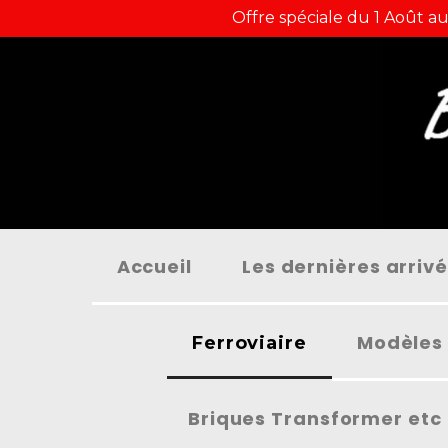
Panneau de gestion des cookies
Offre spéciale du 1 Août au
Accueil
Les dernières arriv
Modèles 
Ferroviaire
Briques Transformer etc