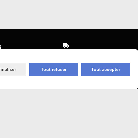


Expédition sous 48h
sécurisé
jours ouvrés
nnaliser
Tout refuser
Tout accepter
 Agricole
Frais de port (5€50)
offert dès 50€
bancaire
Sauf pour les produits en
Dépot vente des frais de
7€50 sont facturés quelques
sans frais)
soit le montant.
COOKIES
MON COMPTE
SITE CRÉÉ AVEC CMONSITE