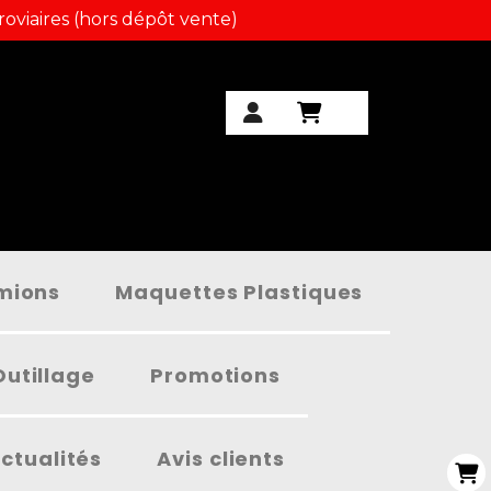
roviaires (hors dépôt vente)
amions
Maquettes Plastiques
Outillage
Promotions
ctualités
Avis clients