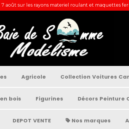
 7 août sur les rayons materiel roulant et maquettes fer
ées
Agricole
Collection Voitures C
en bois
Figurines
Décors Peinture 
DEPOT VENTE
Nos marques
A