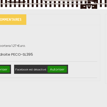
COMMENTAIRES
pportera
1.27
€uro.
 droite PECO-SL395
riser
Autoriser
Facebook est désactivé.