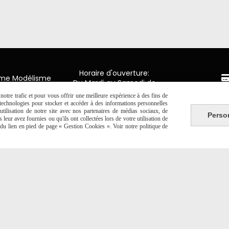
Horaire d'ouverture:
mme Modélisme
Du Mardi au Samedi de
9H00 - 12H30 / 14H00-18H30
n de Luxembourg
otre trafic et pour vous offrir une meilleure expérience à des fins de
Paiement 
y en Ponthieu
s technologies pour stocker et accéder à des informations personnelles
tilisation de notre site avec nos partenaires de médias sociaux, de
Perso
2 20 06 19
leur avez fournies ou qu'ils ont collectées lors de votre utilisation de
CB Crédit
e du lien en pied de page « Gestion Cookies ». Voir notre politique de
Virement 
PAYPAL (4x 
Autoriser
Facebook est désactivé.
NTE
SE RÉTRACTER
POLITIQUE DE CONFIDENTIALITÉ
GESTION 