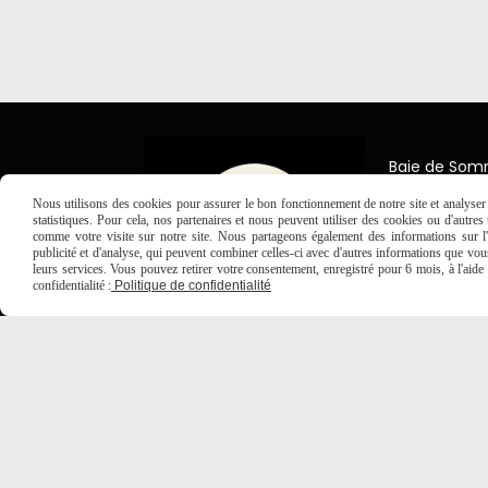
Baie de So
7 Place Jea
Nous utilisons des cookies pour assurer le bon fonctionnement de notre site et analyser n
80150 Créc
statistiques. Pour cela, nos partenaires et nous peuvent utiliser des cookies ou d'autre
comme votre visite sur notre site. Nous partageons également des informations sur l'u

03 2
publicité et d'analyse, qui peuvent combiner celles-ci avec d'autres informations que vous 
leurs services. Vous pouvez retirer votre consentement, enregistré pour 6 mois, à l'aid
confidentialité :
Politique de confidentialité
MENTIONS LÉGALES
CONDITIONS GÉNÉRALES DE VE