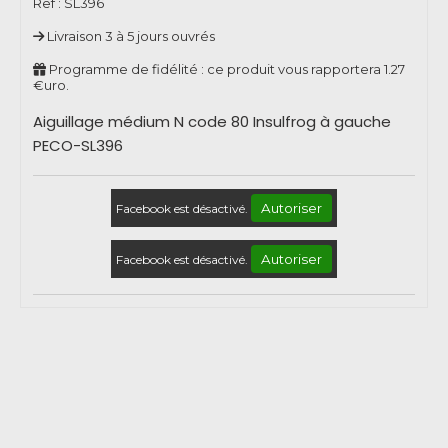
Ref :
SL396
Livraison 3 à 5 jours ouvrés
Programme de fidélité : ce produit vous rapportera
1.27
€uro.
Aiguillage médium N code 80 Insulfrog à gauche
PECO-SL396
Autoriser
Facebook est désactivé.
Autoriser
Facebook est désactivé.