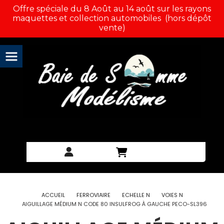
Panneau de gestion des cookies
Offre spéciale du 8 Août au 14 août sur les rayons
maquettes et collection automobiles (hors dépôt
vente)
ACCUEIL
FERROVIAIRE
ECHELLE N
VOIES N
AIGUILLAGE MÉDIUM N CODE 80 INSULFROG À GAUCHE PECO-SL396