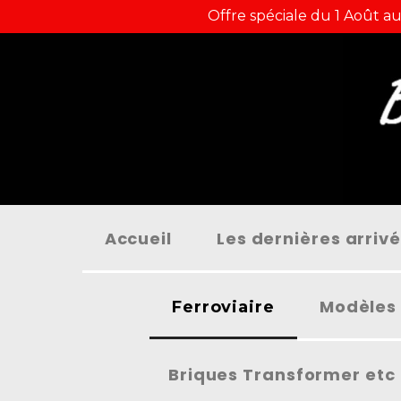
Panneau de gestion des cookies
Offre spéciale du 1 Août au
Accueil
Les dernières arriv
Modèles 
Ferroviaire
Briques Transformer etc