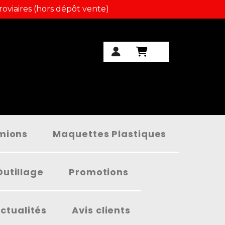
roviaires (hors dépôt vente)
amions
Maquettes Plastiques
Outillage
Promotions
ctualités
Avis clients