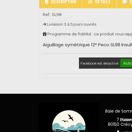
DESCRIPTION
DÉTAILS
Ref :
SL98
Livraison 3 à 5 jours ouvrés
Programme de fidélité : ce produit vous ra
Aiguillage symétrique 12° Peco SL98 Ins
Auto
Facebook est désactivé.
Baie de So
7 Place Jea
80150 Créc