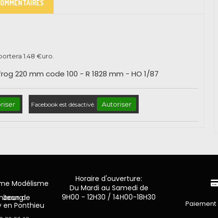
COMMENTAIRES
pportera
1.48
€uro.
ulfrog 220 mm code 100 - R 1828 mm - HO 1/87
riser
Autoriser
Facebook est désactivé.
Horaire d'ouverture:
mme Modélisme
Du Mardi au Samedi de
9H00 - 12H30 / 14H00-18H30
n de Luxembourg
Paiement 
y en Ponthieu