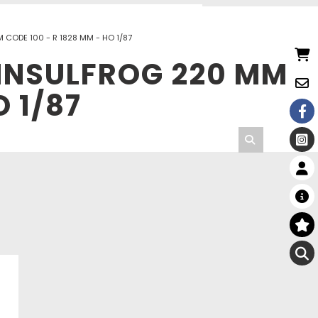
 CODE 100 - R 1828 MM - HO 1/87
 INSULFROG 220 MM
O 1/87