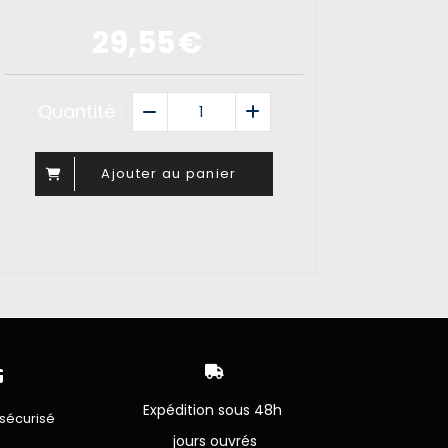
29,55
€
Quantité :
Ajouter au panier


Expédition sous 48h
sécurisé
jours ouvrés