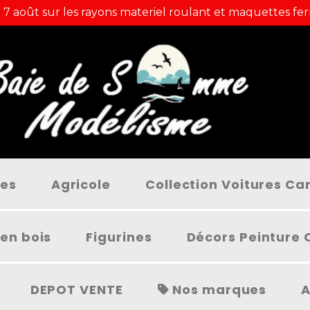
 7 août sur les rayons materiel roulant et maquettes fer
ées
Agricole
Collection Voitures C
en bois
Figurines
Décors Peinture 
DEPOT VENTE
Nos marques
A