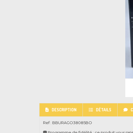
DESCRIPTION
DÉTAILS
Ref :
BBURAGO38085BO
Programme de fidélité : ce produit vous ra