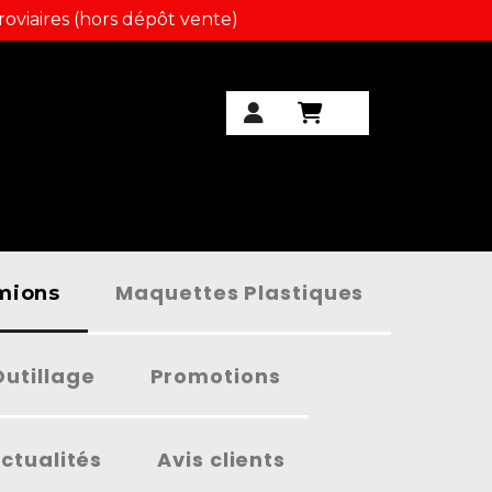
roviaires (hors dépôt vente)
Maquettes Plastiques
amions
Outillage
Promotions
ctualités
Avis clients