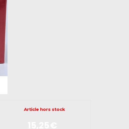
Article hors stock
15,25
€