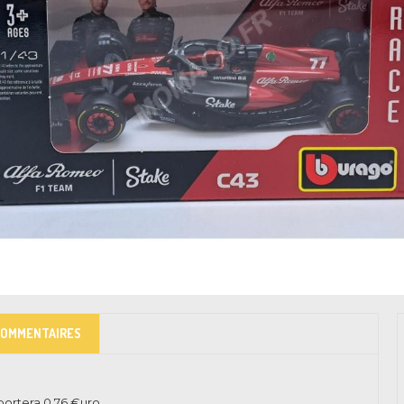
COMMENTAIRES
pportera
0.76
€uro.