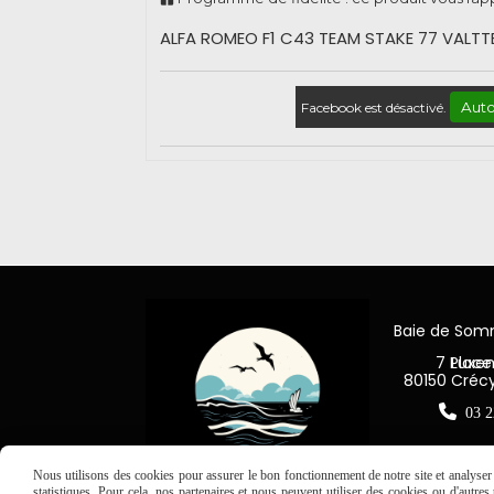
ALFA ROMEO F1 C43 TEAM STAKE 77 VALTT
Auto
Facebook est désactivé.
Baie de So
7 Place Jea
80150 Créc

03 2
Nous utilisons des cookies pour assurer le bon fonctionnement de notre site et analyser n
statistiques. Pour cela, nos partenaires et nous peuvent utiliser des cookies ou d'autre