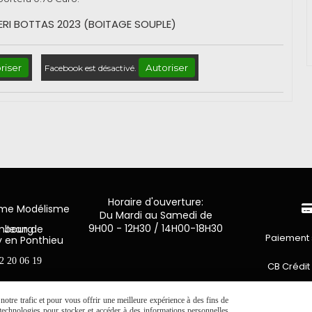
ERI BOTTAS 2023 (BOITAGE SOUPLE)
riser
Autoriser
Facebook est désactivé.
Horaire d'ouverture:
mme Modélisme
Du Mardi au Samedi de
9H00 - 12H30 / 14H00-18H30
n de Luxembourg
Paiement 
y en Ponthieu
2 20 06 19
CB Crédit
Virement 
otre trafic et pour vous offrir une meilleure expérience à des fins de
s technologies pour stocker et accéder à des informations personnelles