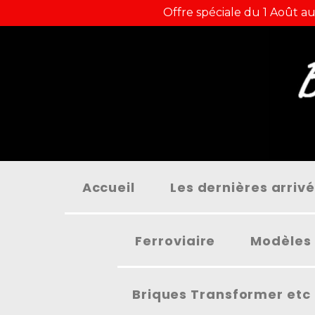
Panneau de gestion des cookies
Offre spéciale du 1 Août au
Accueil
Les dernières arriv
Ferroviaire
Modèles 
Briques Transformer etc