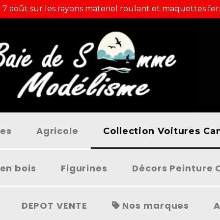
 7 août sur les rayons materiel roulant et maquettes fer
ées
Agricole
Collection Voitures C
en bois
Figurines
Décors Peinture 
DEPOT VENTE
Nos marques
A