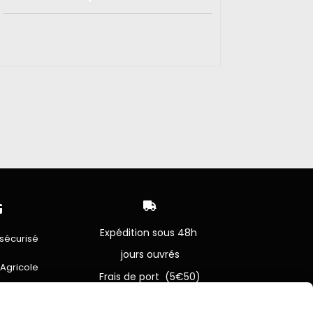


Expédition sous 48h
sécurisé
jours ouvrés
 Agricole
Frais de port (5€50)
offert dès 50€
bancaire
Sauf pour les produits en
Dépot vente des frais de