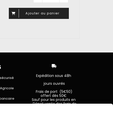
Ajouter au panier


Expédition sous 48h
sécurisé
jours ouvrés
 Agricole
Frais de port (5€50)
offert dès 50€
bancaire
Sauf pour les produits en
Dépot vente des frais de
7€50 sont facturés quelques
sans frais)
soit le montant.