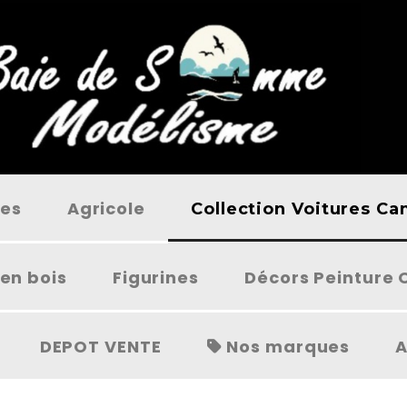
ées
Agricole
Collection Voitures C
en bois
Figurines
Décors Peinture 
DEPOT VENTE
Nos marques
A