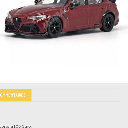
COMMENTAIRES
pportera
1.06
€uro.