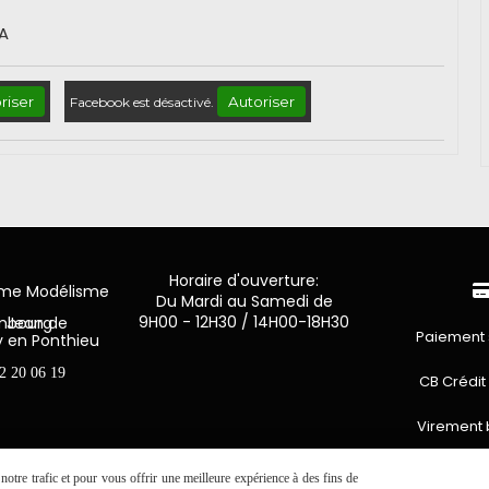
A
riser
Autoriser
Facebook est désactivé.
Horaire d'ouverture:
mme Modélisme
Du Mardi au Samedi de
9H00 - 12H30 / 14H00-18H30
n de Luxembourg
Paiement 
y en Ponthieu
2 20 06 19
CB Crédit
Virement 
PAYPAL (4x 
otre trafic et pour vous offrir une meilleure expérience à des fins de