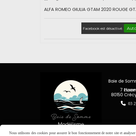
ALFA ROMEO GIULIA GTAM 2020 ROUGE GT
Auto
Facebook est désactivé.
Baie de So
7 Place Jea
80150 Créc

03 2
Nous utilisons des cookies pour assurer le bon fonctionnement de notre site et analyser n