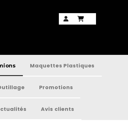
Maquettes Plastiques
amions
Outillage
Promotions
ctualités
Avis clients