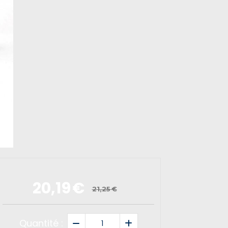
20,19
€
21,25
€
Quantité :