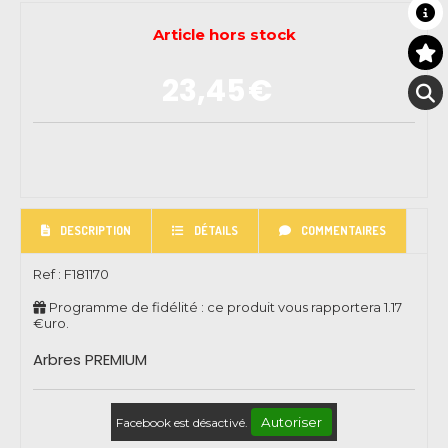
Article hors stock
23,45
€
DESCRIPTION
DÉTAILS
COMMENTAIRES
Ref :
F181170
Programme de fidélité : ce produit vous rapportera
1.17
€uro.
Arbres PREMIUM
Autoriser
Facebook est désactivé.