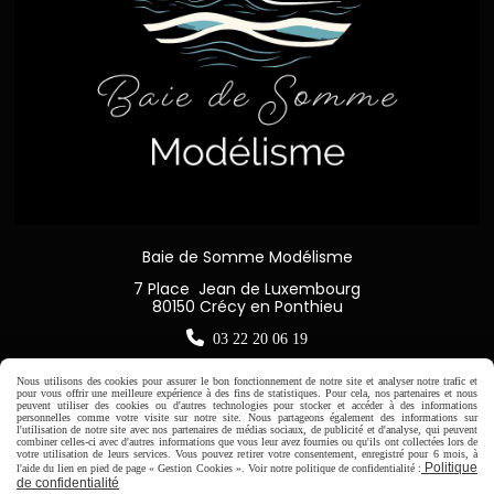
Baie de Somme Modélisme
7 Place Jean de Luxembourg
80150 Crécy en Ponthieu

03 22 20 06 19
Nous utilisons des cookies pour assurer le bon fonctionnement de notre site et analyser notre trafic et
pour vous offrir une meilleure expérience à des fins de statistiques. Pour cela, nos partenaires et nous
peuvent utiliser des cookies ou d'autres technologies pour stocker et accéder à des informations
personnelles comme votre visite sur notre site. Nous partageons également des informations sur
l'utilisation de notre site avec nos partenaires de médias sociaux, de publicité et d'analyse, qui peuvent
Horaire d'ouverture:
combiner celles-ci avec d'autres informations que vous leur avez fournies ou qu'ils ont collectées lors de
Du Mardi au Samedi de
votre utilisation de leurs services. Vous pouvez retirer votre consentement, enregistré pour 6 mois, à
Politique
l'aide du lien en pied de page « Gestion Cookies ». Voir notre politique de confidentialité :
9H00 - 12H30 / 14H00-18H30
de confidentialité