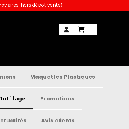
roviaires (hors dépôt vente)
amions
Maquettes Plastiques
Promotions
Outillage
ctualités
Avis clients