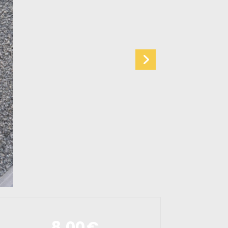
8,00
€