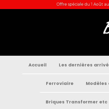
Panneau de gestion des cookies
Offre spéciale du 1 Août au
Accueil
Les dernières arriv
Ferroviaire
Modèles 
Briques Transformer etc