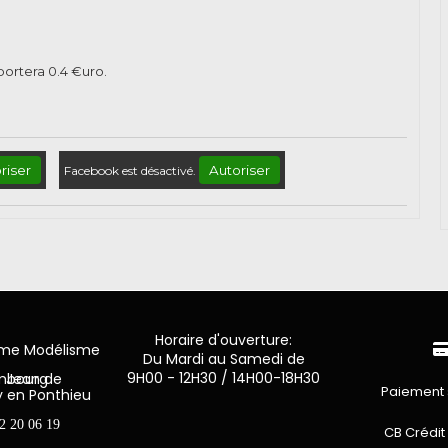
pportera
0.4
€uro.
riser
Autoriser
Facebook est désactivé.
Horaire d'ouverture:
mme Modélisme
Du Mardi au Samedi de
9H00 - 12H30 / 14H00-18H30
n de Luxembourg
Paiement 
y en Ponthieu
2 20 06 19
CB Crédit