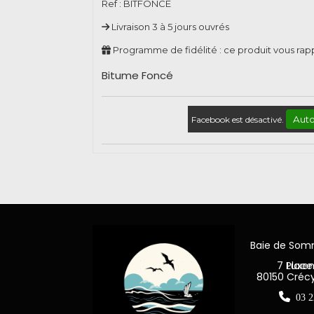
Ref :
BITFONCE
Livraison 3 à 5 jours ouvrés
Programme de fidélité : ce produit vous ra
Bitume Foncé
Auto
Facebook est désactivé.
Baie de So
7 Place Jea
80150 Créc

03 2