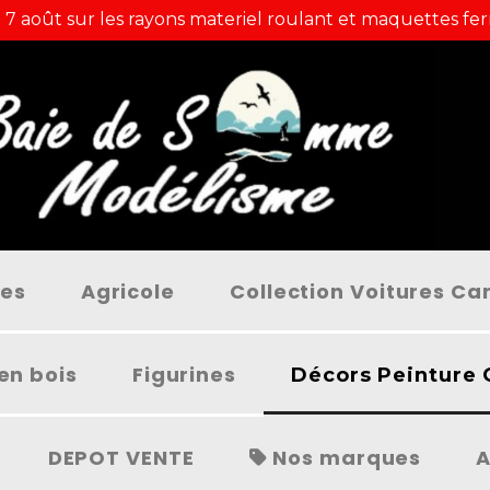
 7 août sur les rayons materiel roulant et maquettes fer
ées
Agricole
Collection Voitures C
en bois
Figurines
Décors Peinture 
DEPOT VENTE
Nos marques
A