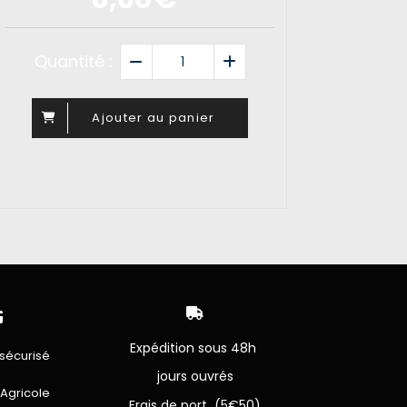
Quantité :
Ajouter au panier


Expédition sous 48h
sécurisé
jours ouvrés
 Agricole
Frais de port (5€50)