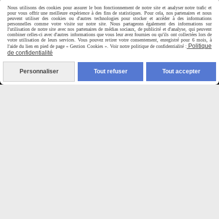
Horaire d'ouverture:
Nous utilisons des cookies pour assurer le bon fonctionnement de notre site et analyser notre trafic et
pour vous offrir une meilleure expérience à des fins de statistiques. Pour cela, nos partenaires et nous
Du Mardi au Samedi de
peuvent utiliser des cookies ou d'autres technologies pour stocker et accéder à des informations
personnelles comme votre visite sur notre site. Nous partageons également des informations sur
9H00 - 12H30 / 14H00-18H30
l'utilisation de notre site avec nos partenaires de médias sociaux, de publicité et d'analyse, qui peuvent
combiner celles-ci avec d'autres informations que vous leur avez fournies ou qu'ils ont collectées lors de
votre utilisation de leurs services. Vous pouvez retirer votre consentement, enregistré pour 6 mois, à
Politique
l'aide du lien en pied de page « Gestion Cookies ». Voir notre politique de confidentialité :

de confidentialité
Paiement sécurisé
Personnaliser
Tout refuser
Tout accepter
CB Crédit Agricole
Virement bancaire
PAYPAL (4x sans frais)

Expédition sous 48h
jours ouvrés
Frais de port (5€50)
offert dès 50€