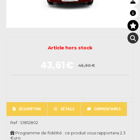
Article hors stock
43,61
€
45,90
€
DESCRIPTION
DÉTAILS
COMMENTAIRES
Ref :
S1812802
Programme de fidélité : ce produit vous rapportera
2.3
€uro.