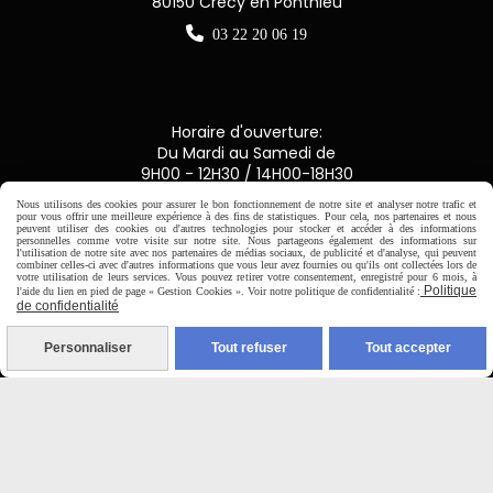
80150 Crécy en Ponthieu

03 22 20 06 19
Horaire d'ouverture:
Du Mardi au Samedi de
9H00 - 12H30 / 14H00-18H30
Nous utilisons des cookies pour assurer le bon fonctionnement de notre site et analyser notre trafic et
pour vous offrir une meilleure expérience à des fins de statistiques. Pour cela, nos partenaires et nous

peuvent utiliser des cookies ou d'autres technologies pour stocker et accéder à des informations
personnelles comme votre visite sur notre site. Nous partageons également des informations sur
l'utilisation de notre site avec nos partenaires de médias sociaux, de publicité et d'analyse, qui peuvent
combiner celles-ci avec d'autres informations que vous leur avez fournies ou qu'ils ont collectées lors de
Paiement sécurisé
votre utilisation de leurs services. Vous pouvez retirer votre consentement, enregistré pour 6 mois, à
Politique
l'aide du lien en pied de page « Gestion Cookies ». Voir notre politique de confidentialité :
de confidentialité
CB Crédit Agricole
Personnaliser
Tout refuser
Tout accepter
Virement bancaire
PAYPAL (4x sans frais)
