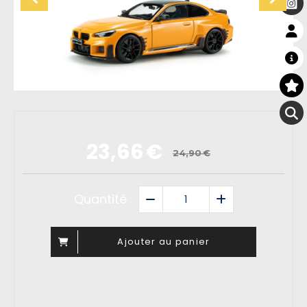
23,66
€
24,90
€
Quantité :
Ajouter au panier