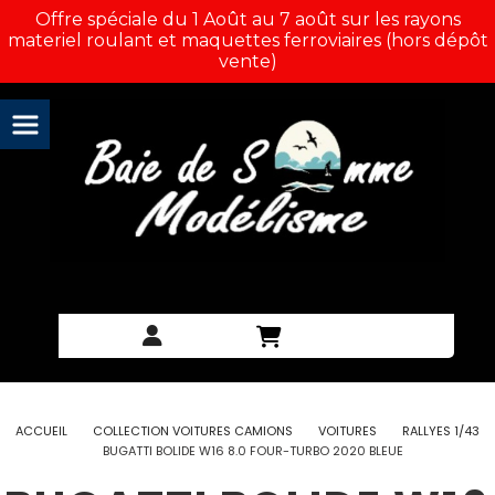
Panneau de gestion des cookies
Offre spéciale du 1 Août au 7 août sur les rayons
materiel roulant et maquettes ferroviaires (hors dépôt
vente)
ACCUEIL
COLLECTION VOITURES CAMIONS
VOITURES
RALLYES 1/43
BUGATTI BOLIDE W16 8.0 FOUR-TURBO 2020 BLEUE