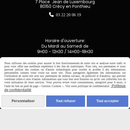
7 Place Jean de Luxembourg
80150 Crécy en Ponthieu

03 22 20 06 19
Horaire d'ouverture:
Du Mardi au Samedi de
9H00 - 12H30 / 14H00-18H30
Nous utilisons des cookies pour assurer le bon fonctionnement de notre site et analyser notre trafic et

pour vous offrir une meilleure expérience à des fins de statistiques. Pour cela, nos partenaires et nous
peuvent utiliser des cookies ou d'autres technologies pour stocker et accéder à des informations
personnelles comme votre visite sur notre site. Nous partageons également des informations sur
l'utilisation de notre site avec nos partenaires de médias sociaux, de publicité et d'analyse, qui peuvent
Paiement sécurisé
combiner celles-ci avec d'autres informations que vous leur avez fournies ou qu'ils ont collectées lors de
votre utilisation de leurs services. Vous pouvez retirer votre consentement, enregistré pour 6 mois, à
Politique
l'aide du lien en pied de page « Gestion Cookies ». Voir notre politique de confidentialité :
CB Crédit Agricole
de confidentialité
Virement bancaire
Personnaliser
Tout refuser
Tout accepter
PAYPAL (4x sans frais)
