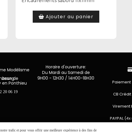
Encadrements sabord 11x11mm
Ajouter au panier
Horaire d'ouverture:
mme Modélisme
Du Mardi au Samedi de
9H00 - 12H30 / 14H00-18H30
n de Luxembourg
Paiement 
y en Ponthieu
2 20 06 19
CB Crédit
Virement 
PAYPAL (4x 
otre trafic et pour vous offrir une meilleure expérience à des fins de