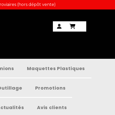
roviaires (hors dépôt vente)
amions
Maquettes Plastiques
Outillage
Promotions
ctualités
Avis clients