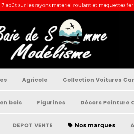
 7 août sur les rayons materiel roulant et maquettes fer
ées
Agricole
Collection Voitures C
en bois
Figurines
Décors Peinture 
DEPOT VENTE
A
Nos marques