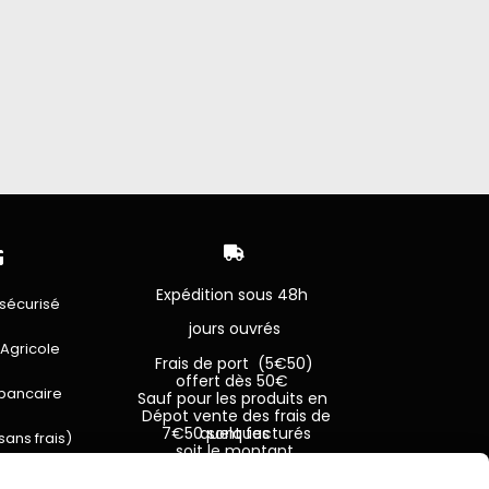


Expédition sous 48h
sécurisé
jours ouvrés
 Agricole
Frais de port (5€50)
offert dès 50€
bancaire
Sauf pour les produits en
Dépot vente des frais de
7€50 sont facturés quelques
sans frais)
soit le montant.