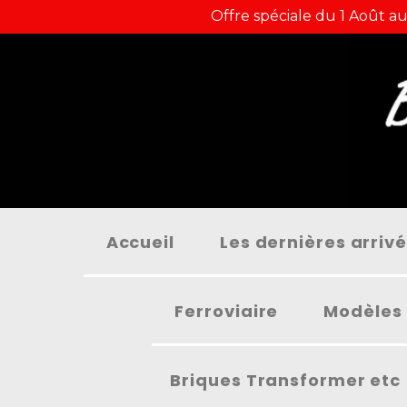
Panneau de gestion des cookies
Offre spéciale du 1 Août au
Accueil
Les dernières arriv
Ferroviaire
Modèles 
Briques Transformer etc