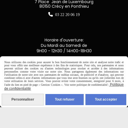
7 Place Jean de Luxembourg
80150 Crécy en Ponthieu

03 22 20 06 19
Horaire d'ouverture:
Du Mardi au Samedi de
9H00 - 12H30 / 14H00-18H30
Nous utilisons des cookies pour assurer le bon fonctionnement de notre site et analyser notre trafic et

pour vous offrir une meilleure expérience à des fins de statistiques. Pour cela, nos partenaires et nous
peuvent utiliser des cookies ou d'autres technologies pour stocker et accéder à des informations
personnelles comme votre visite sur notre site. Nous partageons également des informations sur
l'utilisation de notre site avec nos partenaires de médias sociaux, de publicité et d'analyse, qui peuvent
Paiement sécurisé
combiner celles-ci avec d'autres informations que vous leur avez fournies ou qu'ils ont collectées lors de
votre utilisation de leurs services. Vous pouvez retirer votre consentement, enregistré pour 6 mois, à
Politique
l'aide du lien en pied de page « Gestion Cookies ». Voir notre politique de confidentialité :
CB Crédit Agricole
de confidentialité
Virement bancaire
Personnaliser
Tout refuser
Tout accepter
PAYPAL (4x sans frais)
