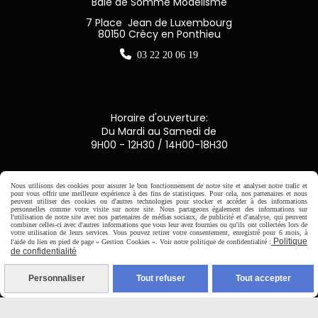
Baie de Somme Modélisme
7 Place Jean de Luxembourg
80150 Crécy en Ponthieu

03 22 20 06 19
Horaire d'ouverture:
Du Mardi au Samedi de
9H00 - 12H30 / 14H00-18H30

Nous utilisons des cookies pour assurer le bon fonctionnement de notre site et analyser notre trafic et
pour vous offrir une meilleure expérience à des fins de statistiques. Pour cela, nos partenaires et nous
peuvent utiliser des cookies ou d'autres technologies pour stocker et accéder à des informations
Paiement sécurisé
personnelles comme votre visite sur notre site. Nous partageons également des informations sur
l'utilisation de notre site avec nos partenaires de médias sociaux, de publicité et d'analyse, qui peuvent
combiner celles-ci avec d'autres informations que vous leur avez fournies ou qu'ils ont collectées lors de
votre utilisation de leurs services. Vous pouvez retirer votre consentement, enregistré pour 6 mois, à
CB Crédit Agricole
Politique
l'aide du lien en pied de page « Gestion Cookies ». Voir notre politique de confidentialité :
de confidentialité
Virement bancaire
Personnaliser
Tout refuser
Tout accepter
PAYPAL (4x sans frais)