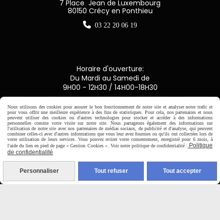
7 Place Jean de Luxembourg
80150 Crécy en Ponthieu

03 22 20 06 19
Horaire d'ouverture:
Du Mardi au Samedi de
9H00 - 12H30 / 14H00-18H30
Nous utilisons des cookies pour assurer le bon fonctionnement de notre site et analyser notre trafic et

pour vous offrir une meilleure expérience à des fins de statistiques. Pour cela, nos partenaires et nous
peuvent utiliser des cookies ou d'autres technologies pour stocker et accéder à des informations
personnelles comme votre visite sur notre site. Nous partageons également des informations sur
l'utilisation de notre site avec nos partenaires de médias sociaux, de publicité et d'analyse, qui peuvent
Paiement sécurisé
combiner celles-ci avec d'autres informations que vous leur avez fournies ou qu'ils ont collectées lors de
votre utilisation de leurs services. Vous pouvez retirer votre consentement, enregistré pour 6 mois, à
Politique
l'aide du lien en pied de page « Gestion Cookies ». Voir notre politique de confidentialité :
CB Crédit Agricole
de confidentialité
Virement bancaire
Personnaliser
Tout refuser
Tout accepter
PAYPAL (4x sans frais)
