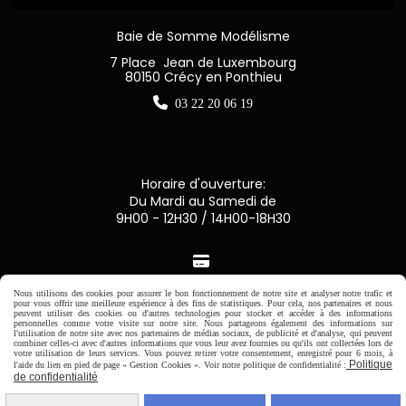
Baie de Somme Modélisme
7 Place Jean de Luxembourg
80150 Crécy en Ponthieu

03 22 20 06 19
Horaire d'ouverture:
Du Mardi au Samedi de
9H00 - 12H30 / 14H00-18H30

Nous utilisons des cookies pour assurer le bon fonctionnement de notre site et analyser notre trafic et
Paiement sécurisé
pour vous offrir une meilleure expérience à des fins de statistiques. Pour cela, nos partenaires et nous
peuvent utiliser des cookies ou d'autres technologies pour stocker et accéder à des informations
personnelles comme votre visite sur notre site. Nous partageons également des informations sur
l'utilisation de notre site avec nos partenaires de médias sociaux, de publicité et d'analyse, qui peuvent
CB Crédit Agricole
combiner celles-ci avec d'autres informations que vous leur avez fournies ou qu'ils ont collectées lors de
votre utilisation de leurs services. Vous pouvez retirer votre consentement, enregistré pour 6 mois, à
Politique
l'aide du lien en pied de page « Gestion Cookies ». Voir notre politique de confidentialité :
Virement bancaire
de confidentialité