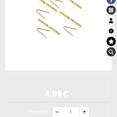
4,99
€
Quantité :