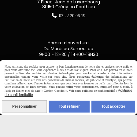
7 Place Jean de Luxembourg
80150 Crécy en Ponthieu

03 22 20 06 19
Horaire d'ouverture:
Du Mardi au Samedi de
9H00 - 12H30 / 14H00-18H30
Nous utilisons des cookies pour assurer le bon fonctionnement de notre site et analyser notre trafic et

pour vous offrir une meilleure expérience à des fins de statistiques. Pour cela, nos partenaires et nous
peuvent utiliser des cookies ou d'autres technologies pour stocker et accéder à des informations
personnelles comme votre visite sur notre site. Nous partageons également des informations sur
l'utilisation de notre site avec nos partenaires de médias sociaux, de publicité et d'analyse, qui peuvent
Paiement sécurisé
combiner celles-ci avec d'autres informations que vous leur avez fournies ou qu'ils ont collectées lors de
votre utilisation de leurs services. Vous pouvez retirer votre consentement, enregistré pour 6 mois, à
Politique
l'aide du lien en pied de page « Gestion Cookies ». Voir notre politique de confidentialité :
CB Crédit Agricole
de confidentialité
Virement bancaire
Personnaliser
Tout refuser
Tout accepter
PAYPAL (4x sans frais)
