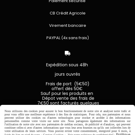
Paiement sécurisé
CB Crédit Agricole
Virement bancaire
PAYPAL (4x sans frais)

Expédition sous 48h
jours ouvrés
Frais de port (5€50)
offert dès 50€
Sauf pour les produits en
Dépot vente des frais de
7€50 sont facturés quelques
soit le montant.
Nous utilisons des cookies pour assurer le bon fonctionnement de notre site et analyser notre trafic et
pour vous offrir une meilleure expérience à des fins de statistiques. Pour cela, nos partenaires et nous
peuvent utiliser des cookies ou d'autres technologies pour stocker et accéder à des informations
personnelles comme votre visite sur notre site. Nous partageons également des informations sur
l'utilisation de notre site avec nos partenaires de médias sociaux, de publicité et d'analyse, qui peuvent
combiner celles-ci avec d'autres informations que vous leur avez fournies ou qu'ils ont collectées lors de
Autoriser
Facebook est désactivé.
votre utilisation de leurs services. Vous pouvez retirer votre consentement, enregistré pour 6 mois, à
Politique
l'aide du lien en pied de page « Gestion Cookies ». Voir notre politique de confidentialité :