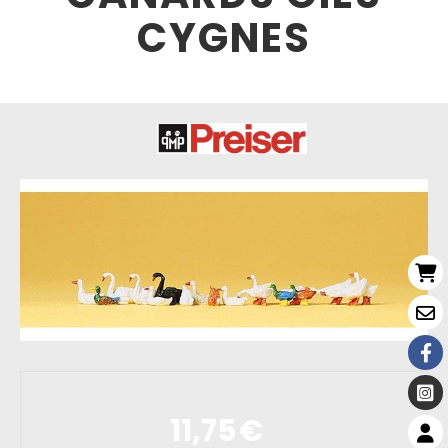
CYGNES
11,75
€