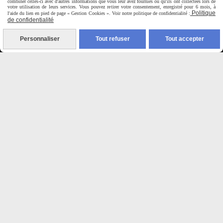
combiner celles-ci avec d'autres informations que vous leur avez fournies ou qu'ils ont collectées lors de
9H00 - 12H30 / 14H00-18H30
votre utilisation de leurs services. Vous pouvez retirer votre consentement, enregistré pour 6 mois, à
Politique
l'aide du lien en pied de page « Gestion Cookies ». Voir notre politique de confidentialité :
de confidentialité

Personnaliser
Tout refuser
Tout accepter
Paiement sécurisé
CB Crédit Agricole
Virement bancaire
PAYPAL (4x sans frais)

Expédition sous 48h
jours ouvrés
Frais de port (5€50)
offert dès 50€
Sauf pour les produits en
Dépot vente des frais de
7€50 sont facturés quelques