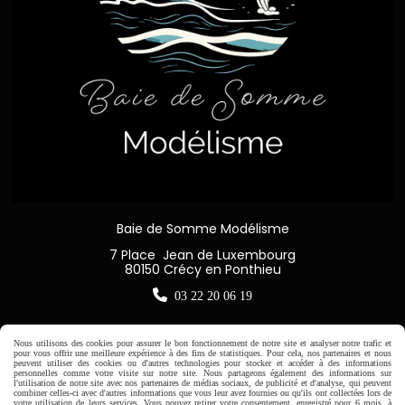
Baie de Somme Modélisme
7 Place Jean de Luxembourg
80150 Crécy en Ponthieu

03 22 20 06 19
Nous utilisons des cookies pour assurer le bon fonctionnement de notre site et analyser notre trafic et
pour vous offrir une meilleure expérience à des fins de statistiques. Pour cela, nos partenaires et nous
peuvent utiliser des cookies ou d'autres technologies pour stocker et accéder à des informations
Horaire d'ouverture:
personnelles comme votre visite sur notre site. Nous partageons également des informations sur
l'utilisation de notre site avec nos partenaires de médias sociaux, de publicité et d'analyse, qui peuvent
Du Mardi au Samedi de
combiner celles-ci avec d'autres informations que vous leur avez fournies ou qu'ils ont collectées lors de
votre utilisation de leurs services. Vous pouvez retirer votre consentement, enregistré pour 6 mois, à