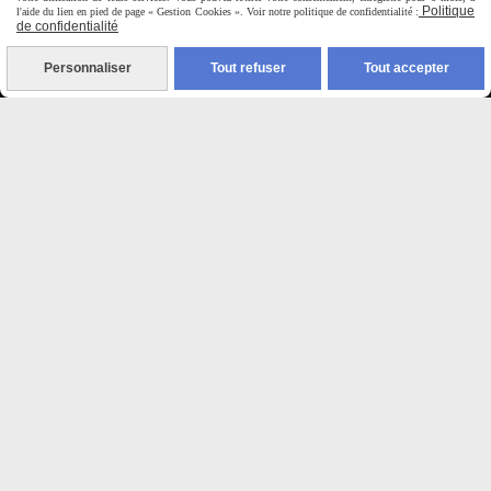
9H00 - 12H30 / 14H00-18H30
Politique
l'aide du lien en pied de page « Gestion Cookies ». Voir notre politique de confidentialité :
de confidentialité

Personnaliser
Tout refuser
Tout accepter
Paiement sécurisé
CB Crédit Agricole
Virement bancaire
PAYPAL (4x sans frais)

Expédition sous 48h
jours ouvrés
Frais de port (5€50)
offert dès 50€
Sauf pour les produits en
Dépot vente des frais de
7€50 sont facturés quelques