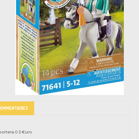
COMMENTAIRES
pportera
0.5
€uro.