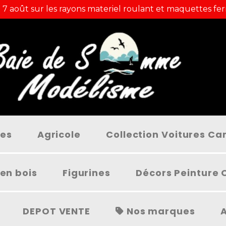
 7 août sur les rayons materiel roulant et maquettes fer
ées
Agricole
Collection Voitures C
en bois
Figurines
Décors Peinture 
DEPOT VENTE
Nos marques
A