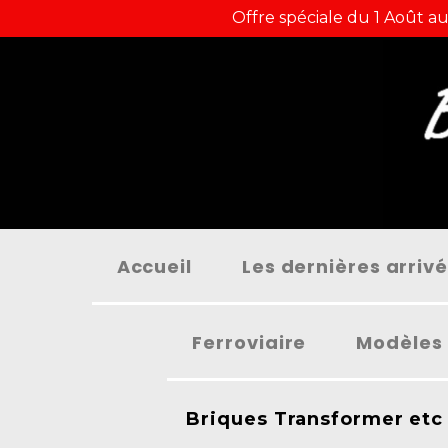
Panneau de gestion des cookies
Offre spéciale du 1 Août au
Accueil
Les dernières arriv
Ferroviaire
Modèles 
Briques Transformer etc