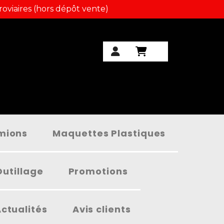
roviaires (hors dépôt vente)
amions
Maquettes Plastiques
Outillage
Promotions
ctualités
Avis clients