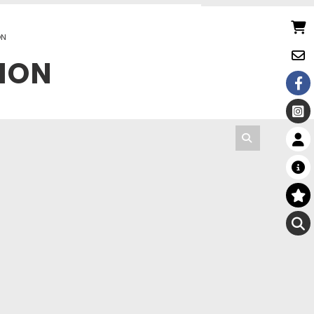
ON
ION