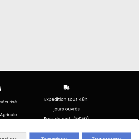


Expédition sous 48h
sécurisé
jours ouvrés
 Agricole
Frais de port (5€50)
offert dès 50€
bancaire
Sauf pour les produits en
Dépot vente des frais de
7€50 sont facturés quelques
nnaliser
Tout refuser
Tout accepter