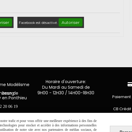
riser
Autoriser
Facebook est désactivé.
Horaire d'ouverture:
mme Modélisme
Du Mardi au Samedi de
9H00 - 12H30 / 14H00-18H30
n de Luxembourg
Paiement 
y en Ponthieu
2 20 06 19
CB Crédit
Virement 
otre trafic et pour vous offrir une meilleure expérience à des fins de
s technologies pour stocker et accéder à des informations personnelles
tilisation de notre site avec nos partenaires de médias sociaux, de
Perso