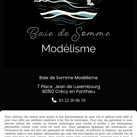
Baie de Somme Modélisme
7 Place Jean de Luxembourg
80150 Crécy en Ponthieu

03 22 20 06 19
Nous utilisons des cookies pour assurer le bon fonctionnement de notre site et analyser notre trafic et
pour vous offrir une meilleure expérience à des fins de statistiques. Pour cela, nos partenaires et nous
peuvent utiliser des cookies ou d'autres technologies pour stocker et accéder à des informations
Horaire d'ouverture:
personnelles comme votre visite sur notre site. Nous partageons également des informations sur
l'utilisation de notre site avec nos partenaires de médias sociaux, de publicité et d'analyse, qui peuvent
Du Mardi au Samedi de
combiner celles-ci avec d'autres informations que vous leur avez fournies ou qu'ils ont collectées lors de
votre utilisation de leurs services. Vous pouvez retirer votre consentement, enregistré pour 6 mois, à