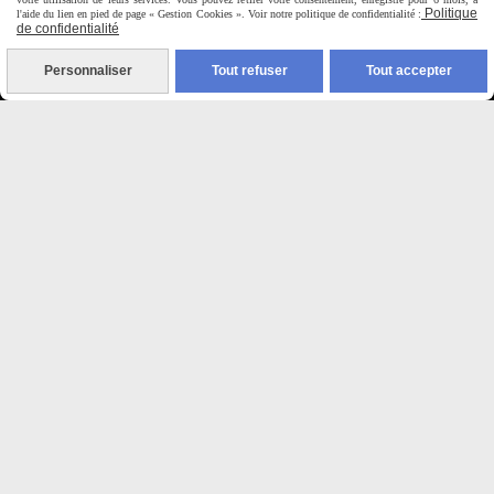
9H00 - 12H30 / 14H00-18H30
Politique
l'aide du lien en pied de page « Gestion Cookies ». Voir notre politique de confidentialité :
de confidentialité

Personnaliser
Tout refuser
Tout accepter
Paiement sécurisé
CB Crédit Agricole
Virement bancaire
PAYPAL (4x sans frais)

Expédition sous 48h
jours ouvrés
Frais de port (5€50)
offert dès 50€
Sauf pour les produits en
Dépot vente des frais de
7€50 sont facturés quelques