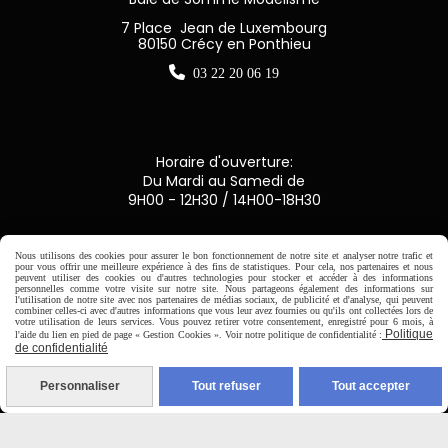
7 Place Jean de Luxembourg
80150 Crécy en Ponthieu

03 22 20 06 19
Horaire d'ouverture:
Du Mardi au Samedi de
9H00 - 12H30 / 14H00-18H30

Nous utilisons des cookies pour assurer le bon fonctionnement de notre site et analyser notre trafic et
pour vous offrir une meilleure expérience à des fins de statistiques. Pour cela, nos partenaires et nous
peuvent utiliser des cookies ou d'autres technologies pour stocker et accéder à des informations
Paiement sécurisé
personnelles comme votre visite sur notre site. Nous partageons également des informations sur
l'utilisation de notre site avec nos partenaires de médias sociaux, de publicité et d'analyse, qui peuvent
combiner celles-ci avec d'autres informations que vous leur avez fournies ou qu'ils ont collectées lors de
votre utilisation de leurs services. Vous pouvez retirer votre consentement, enregistré pour 6 mois, à
CB Crédit Agricole
Politique
l'aide du lien en pied de page « Gestion Cookies ». Voir notre politique de confidentialité :
de confidentialité
Virement bancaire
Personnaliser
Tout refuser
Tout accepter
PAYPAL (4x sans frais)