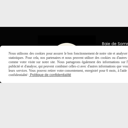
Baie de So
7 Place Jea
Nous utilisons des cookies pour assurer le bon fonctionnement de notre site et analyser n
80150 Créc
statistiques. Pour cela, nos partenaires et nous peuvent utiliser des cookies ou d'autre
comme votre visite sur notre site. Nous partageons également des informations sur l'u

03 2
publicité et d'analyse, qui peuvent combiner celles-ci avec d'autres informations que vous 
leurs services. Vous pouvez retirer votre consentement, enregistré pour 6 mois, à l'aid
confidentialité :
Politique de confidentialité
MENTIONS LÉGALES
CONDITIONS GÉNÉRALES DE VE