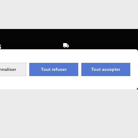


Expédition sous 48h
sécurisé
jours ouvrés
nnaliser
Tout refuser
Tout accepter
 Agricole
Frais de port (5€50)
offert dès 50€
bancaire
Sauf pour les produits en
Dépot vente des frais de
7€50 sont facturés quelques
sans frais)
soit le montant.
COOKIES
MON COMPTE
SITE CRÉÉ AVEC CMONSITE