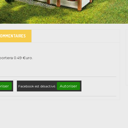
COMMENTAIRES
pportera
0.49
€uro.
riser
Autoriser
Facebook est désactivé.