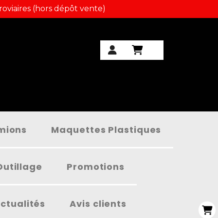
roviaires (hors dépôt vente)
amions
Maquettes Plastiques
Outillage
Promotions
ctualités
Avis clients