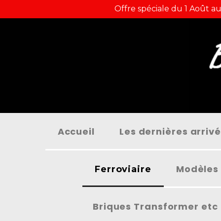
Panneau de gestion des cookies
Offre spéciale du 1 Août au
Accueil
Les dernières arriv
Modèles 
Ferroviaire
Briques Transformer etc