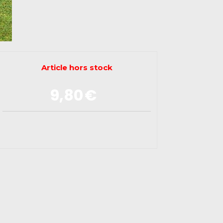
Article hors stock
9,80
€