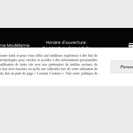
Horaire d'ouverture:
mme Modélisme
Du Mardi au Samedi de
9H00 - 12H30 / 14H00-18H30
n de Luxembourg
otre trafic et pour vous offrir une meilleure expérience à des fins de
Paiement 
y en Ponthieu
s technologies pour stocker et accéder à des informations personnelles
tilisation de notre site avec nos partenaires de médias sociaux, de
Perso
2 20 06 19
leur avez fournies ou qu'ils ont collectées lors de votre utilisation de
CB Crédit
e du lien en pied de page « Gestion Cookies ». Voir notre politique de
Virement 
PAYPAL (4x 
Autoriser
Facebook est désactivé.
NTE
SE RÉTRACTER
POLITIQUE DE CONFIDENTIALITÉ
GESTION 