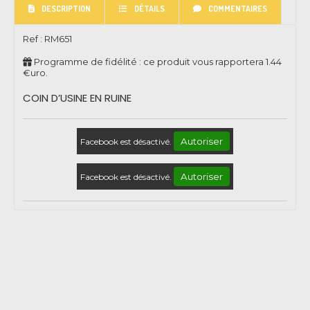
DESCRIPTION
DÉTAILS
COMMENTAIRES
Ref :
RM651
Programme de fidélité : ce produit vous rapportera
1.44
€uro.
COIN D’USINE EN RUINE
Autoriser
Facebook est désactivé.
Autoriser
Facebook est désactivé.