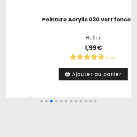
mat
Peinture Acrylic 033 noir mat
Heller
1,99
€
0 avis
Article hors stock