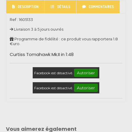
DESCRIPTION
DÉTAILS
COMMENTAIRES
Ref :
1605133
Livraison 3 à 5 jours ouvrés
Programme de fidélité : ce produit vous rapportera
1.8
€uro.
Curtiss Tomahawk Mk.II in 1:48
Autoriser
Facebook est désactivé.
Autoriser
Facebook est désactivé.
Vous aimerez également