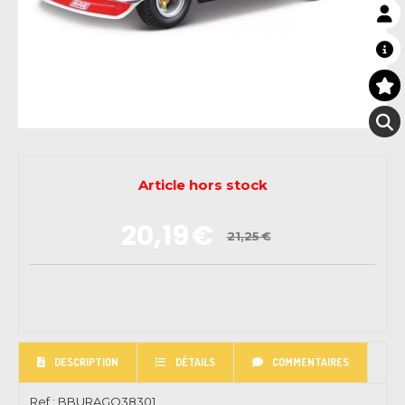
Article hors stock
20,19
€
21,25
€
DESCRIPTION
DÉTAILS
COMMENTAIRES
Ref :
BBURAGO38301