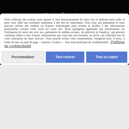
Horaire d'ouverture:
Du Mardi au Samedi de
Nous utilisons des cookies pour assurer le bon fonctionnement de notre site et analyser notre trafic et
pour vous offrir une meilleure expérience à des fins de statistiques. Pour cela, nos partenaires et nous
9H00 - 12H30 / 14H00-18H30
peuvent utiliser des cookies ou d'autres technologies pour stocker et accéder à des informations
personnelles comme votre visite sur notre site. Nous partageons également des informations sur
l'utilisation de notre site avec nos partenaires de médias sociaux, de publicité et d'analyse, qui peuvent
combiner celles-ci avec d'autres informations que vous leur avez fournies ou qu'ils ont collectées lors de

votre utilisation de leurs services. Vous pouvez retirer votre consentement, enregistré pour 6 mois, à
Politique
l'aide du lien en pied de page « Gestion Cookies ». Voir notre politique de confidentialité :
de confidentialité
Paiement sécurisé
Personnaliser
Tout refuser
Tout accepter
CB Crédit Agricole
Virement bancaire
PAYPAL (4x sans frais)

Expédition sous 48h
jours ouvrés