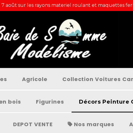
 7 août sur les rayons materiel roulant et maquettes fer
ées
Agricole
Collection Voitures C
en bois
Figurines
Décors Peinture 
DEPOT VENTE
Nos marques
A