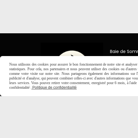
Baie de So
7 Place Jea
80150 Créc
Nous utilisons des cookies pour assurer le bon fonctionnement de notre site et analyser n
statistiques. Pour cela, nos partenaires et nous peuvent utiliser des cookies ou d'autre

comme votre visite sur notre site. Nous partageons également des informations sur l'u
03 2
publicité et d'analyse, qui peuvent combiner celles-ci avec d'autres informations que vous 
leurs services. Vous pouvez retirer votre consentement, enregistré pour 6 mois, à l'aid
confidentialité :
Politique de confidentialité