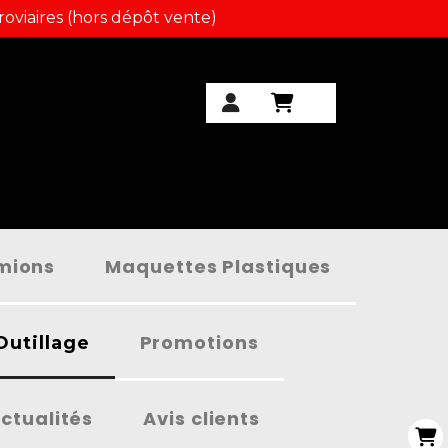
roviaires (hors dépôt vente)
amions
Maquettes Plastiques
Promotions
Outillage
ctualités
Avis clients