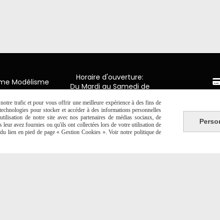
Horaire d'ouverture:
mme Modélisme
Du Mardi au Samedi de
9H00 - 12H30 / 14H00-18H30
n de Luxembourg
Paiement 
y en Ponthieu
otre trafic et pour vous offrir une meilleure expérience à des fins de
s technologies pour stocker et accéder à des informations personnelles
tilisation de notre site avec nos partenaires de médias sociaux, de
2 20 06 19
Perso
CB Crédit
leur avez fournies ou qu'ils ont collectées lors de votre utilisation de
e du lien en pied de page « Gestion Cookies ». Voir notre politique de
Virement 
PAYPAL (4x 
Autoriser
Facebook est désactivé.