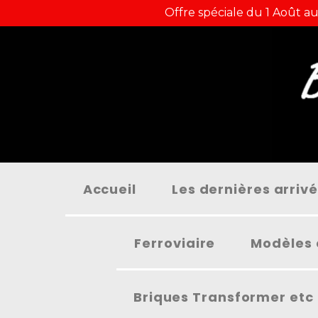
Panneau de gestion des cookies
Offre spéciale du 1 Août au
Accueil
Les dernières arriv
Ferroviaire
Modèles 
Briques Transformer etc