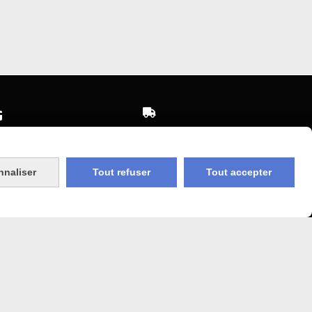


Expédition sous 48h
sécurisé
jours ouvrés
nnaliser
Tout refuser
Tout accepter
 Agricole
Frais de port (5€50)
offert dès 50€
bancaire
Sauf pour les produits en
Dépot vente des frais de
7€50 sont facturés quelques
sans frais)
soit le montant.