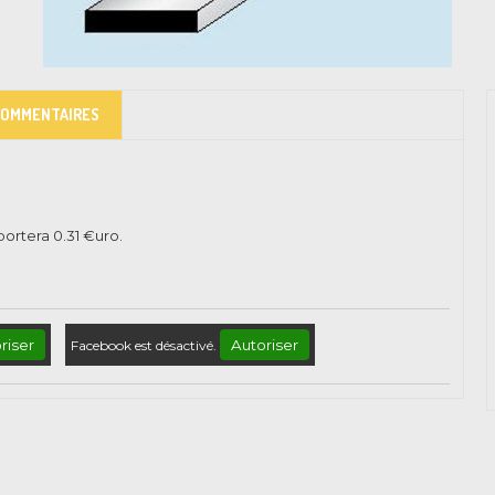
COMMENTAIRES
pportera
0.31
€uro.
riser
Autoriser
Facebook est désactivé.