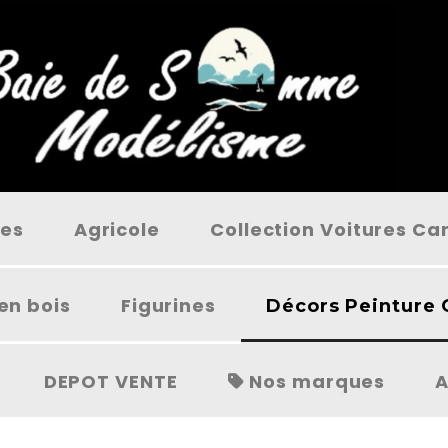
ées
Agricole
Collection Voitures C
en bois
Figurines
Décors Peinture 
DEPOT VENTE
Nos marques
A