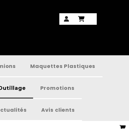
amions
Maquettes Plastiques
Promotions
Outillage
ctualités
Avis clients