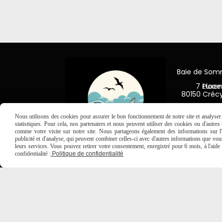
Baie de So
7 Place Jea
80150 Créc

03 2
Nous utilisons des cookies pour assurer le bon fonctionnement de notre site et analyser n
statistiques. Pour cela, nos partenaires et nous peuvent utiliser des cookies ou d'autre
comme votre visite sur notre site. Nous partageons également des informations sur l'u
publicité et d'analyse, qui peuvent combiner celles-ci avec d'autres informations que vous 
leurs services. Vous pouvez retirer votre consentement, enregistré pour 6 mois, à l'aid
confidentialité :
Politique de confidentialité
MENTIONS LÉGALES
CONDITIONS GÉNÉRALES DE VE