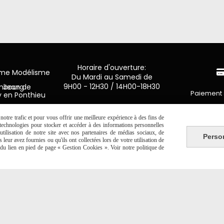
Horaire d'ouverture:
mme Modélisme
Du Mardi au Samedi de
9H00 - 12H30 / 14H00-18H30
n de Luxembourg
Paiement 
y en Ponthieu
2 20 06 19
CB Crédit
otre trafic et pour vous offrir une meilleure expérience à des fins de
s technologies pour stocker et accéder à des informations personnelles
tilisation de notre site avec nos partenaires de médias sociaux, de
Virement 
Perso
leur avez fournies ou qu'ils ont collectées lors de votre utilisation de
e du lien en pied de page « Gestion Cookies ». Voir notre politique de
PAYPAL (4x 
Autoriser
Facebook est désactivé.
NTE
SE RÉTRACTER
POLITIQUE DE CONFIDENTIALITÉ
GESTION 