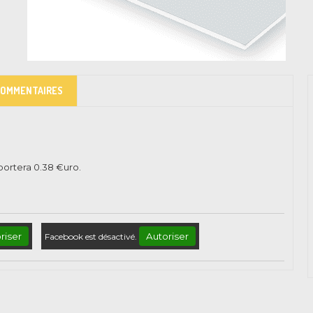
COMMENTAIRES
pportera
0.38
€uro.
riser
Autoriser
Facebook est désactivé.