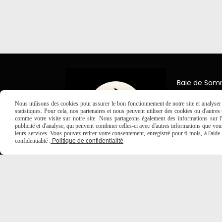
Baie de So
7 Place Jea
80150 Créc
Nous utilisons des cookies pour assurer le bon fonctionnement de notre site et analyser n
statistiques. Pour cela, nos partenaires et nous peuvent utiliser des cookies ou d'autre

comme votre visite sur notre site. Nous partageons également des informations sur l'u
03 2
publicité et d'analyse, qui peuvent combiner celles-ci avec d'autres informations que vous 
leurs services. Vous pouvez retirer votre consentement, enregistré pour 6 mois, à l'aid
confidentialité :
Politique de confidentialité