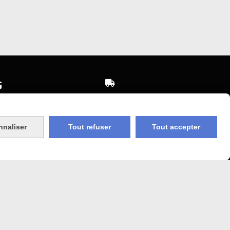


Expédition sous 48h
sécurisé
jours ouvrés
nnaliser
Tout refuser
Tout accepter
 Agricole
Frais de port (5€50)
offert dès 50€
bancaire
Sauf pour les produits en
Dépot vente des frais de
7€50 sont facturés quelques
sans frais)
soit le montant.