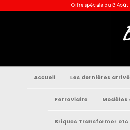
Panneau de gestion des cookies
Offre spéciale du 8 Août
Accueil
Les dernières arriv
Ferroviaire
Modèles 
Briques Transformer etc