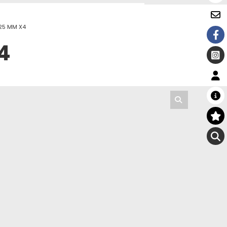
 25 MM X4
4