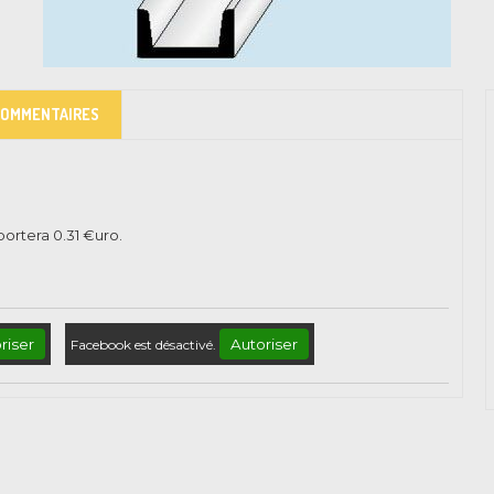
COMMENTAIRES
pportera
0.31
€uro.
riser
Autoriser
Facebook est désactivé.