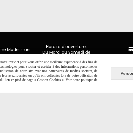
Horaire d'ouverture:
mme Modélisme
Du Mardi au Samedi de
9H00 - 12H30 / 14H00-18H30
n de Luxembourg
Paiement 
y en Ponthieu
otre trafic et pour vous offrir une meilleure expérience à des fins de
s technologies pour stocker et accéder à des informations personnelles
tilisation de notre site avec nos partenaires de médias sociaux, de
2 20 06 19
Perso
CB Crédit
leur avez fournies ou qu'ils ont collectées lors de votre utilisation de
e du lien en pied de page « Gestion Cookies ». Voir notre politique de
Virement 
PAYPAL (4x 
Autoriser
Facebook est désactivé.