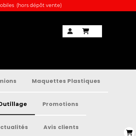
obiles (hors dépôt vente)
amions
Maquettes Plastiques
Promotions
Outillage
ctualités
Avis clients