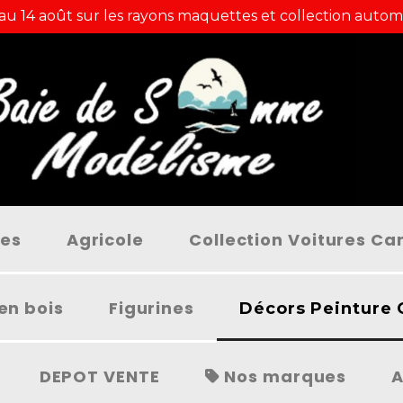
 au 14 août sur les rayons maquettes et collection autom
ées
Agricole
Collection Voitures C
en bois
Figurines
Décors Peinture 
DEPOT VENTE
Nos marques
A