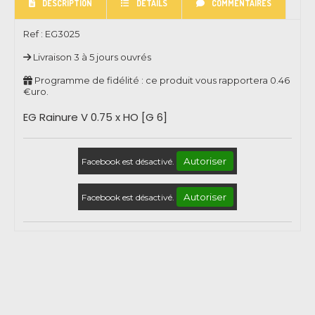
DESCRIPTION
DÉTAILS
COMMENTAIRES
Ref :
EG3025
Livraison 3 à 5 jours ouvrés
Programme de fidélité : ce produit vous rapportera
0.46
€uro.
EG Rainure V 0.75 x HO [G 6]
Autoriser
Facebook est désactivé.
Autoriser
Facebook est désactivé.