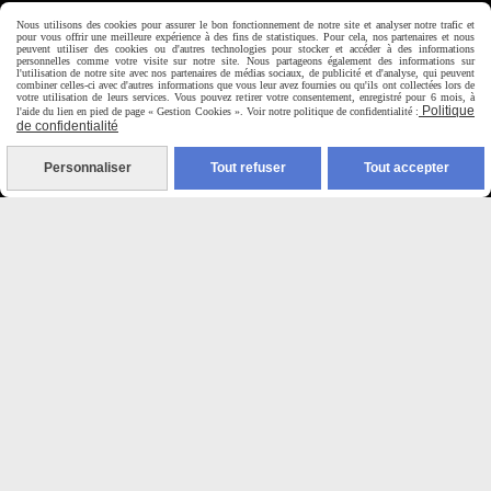
Horaire d'ouverture:
Nous utilisons des cookies pour assurer le bon fonctionnement de notre site et analyser notre trafic et
pour vous offrir une meilleure expérience à des fins de statistiques. Pour cela, nos partenaires et nous
Du Mardi au Samedi de
peuvent utiliser des cookies ou d'autres technologies pour stocker et accéder à des informations
personnelles comme votre visite sur notre site. Nous partageons également des informations sur
9H00 - 12H30 / 14H00-18H30
l'utilisation de notre site avec nos partenaires de médias sociaux, de publicité et d'analyse, qui peuvent
combiner celles-ci avec d'autres informations que vous leur avez fournies ou qu'ils ont collectées lors de
votre utilisation de leurs services. Vous pouvez retirer votre consentement, enregistré pour 6 mois, à
Politique
l'aide du lien en pied de page « Gestion Cookies ». Voir notre politique de confidentialité :

de confidentialité
Paiement sécurisé
Personnaliser
Tout refuser
Tout accepter
CB Crédit Agricole
Virement bancaire
PAYPAL (4x sans frais)

Expédition sous 48h
jours ouvrés
Frais de port (5€50)
offert dès 50€