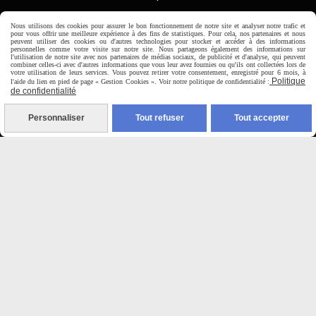
Nous utilisons des cookies pour assurer le bon fonctionnement de notre site et analyser notre trafic et

pour vous offrir une meilleure expérience à des fins de statistiques. Pour cela, nos partenaires et nous
peuvent utiliser des cookies ou d'autres technologies pour stocker et accéder à des informations
personnelles comme votre visite sur notre site. Nous partageons également des informations sur
Paiement sécurisé
l'utilisation de notre site avec nos partenaires de médias sociaux, de publicité et d'analyse, qui peuvent
combiner celles-ci avec d'autres informations que vous leur avez fournies ou qu'ils ont collectées lors de
votre utilisation de leurs services. Vous pouvez retirer votre consentement, enregistré pour 6 mois, à
Politique
l'aide du lien en pied de page « Gestion Cookies ». Voir notre politique de confidentialité :
CB Crédit Agricole
de confidentialité
Virement bancaire
Personnaliser
Tout refuser
Tout accepter
PAYPAL (4x sans frais)

Expédition sous 48h
jours ouvrés
Frais de port (5€50)
offert dès 50€
Sauf pour les produits en
Dépot vente des frais de
7€50 sont facturés quelques
soit le montant.